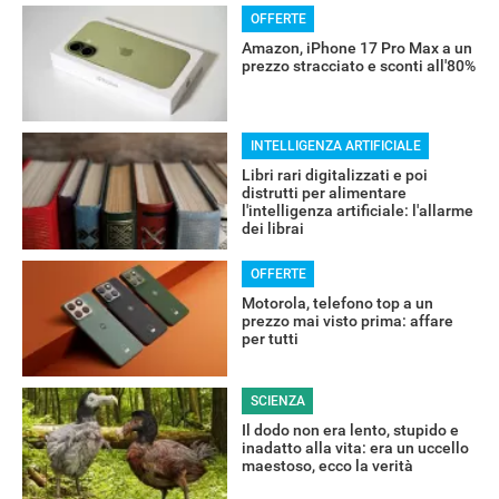
OFFERTE
Amazon, iPhone 17 Pro Max a un
prezzo stracciato e sconti all'80%
INTELLIGENZA ARTIFICIALE
Libri rari digitalizzati e poi
distrutti per alimentare
l'intelligenza artificiale: l'allarme
dei librai
RECENSIONI
OFFERTE
Motorola, telefono top a un
prezzo mai visto prima: affare
per tutti
SCIENZA
Il dodo non era lento, stupido e
inadatto alla vita: era un uccello
maestoso, ecco la verità