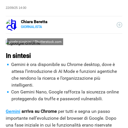
22/09/25 14:00
Chiara Beretta
GIORNALISTA
LINKEDIN
Chiara Beretta è giornalista professionista e collabora
con testate nazionali, online e cartacee. Su Libero
gioele piccinini / Shutterstock.com
Tecnologia scrive di serie tv, film e spettacolo.
In sintesi
Gemini è ora disponibile su Chrome desktop, dove è
attesa l’introduzione di AI Mode e funzioni agentiche
che rendono la ricerca e l’organizzazione più
intelligenti.
Con Gemini Nano, Google rafforza la sicurezza online
proteggendo da truffe e password vulnerabili.
Gemini
arriva su Chrome
per tutti e segna un passo
importante nell’evoluzione del browser di Google. Dopo
una fase iniziale in cui le funzionalità erano riservate