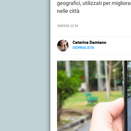
geografici, utilizzati per migli
nelle città
19/03/26 12:34
Caterina Damiano
GIORNALISTA
E-
Giornalista, content editor e seo 
MAIL
motori di ricerca. Dal 2022 colla
LINKEDIN