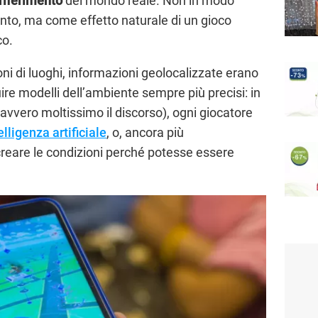
 riferimento
del mondo reale. Non in modo
to, ma come effetto naturale di un gioco
co.
ioni di luoghi, informazioni geolocalizzate erano
ire modelli dell’ambiente sempre più precisi: in
avvero moltissimo il discorso), ogni giocatore
elligenza artificiale
, o, ancora più
creare le condizioni perché potesse essere