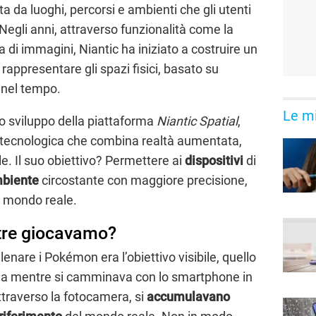
ta da luoghi, percorsi e ambienti che gli utenti
egli anni, attraverso funzionalità come la
a di immagini, Niantic ha iniziato a costruire un
rappresentare gli spazi fisici, basato su
i nel tempo.
Le mi
lo sviluppo della piattaforma
Niantic Spatial
,
tecnologica che combina realtà aumentata,
le. Il suo obiettivo? Permettere ai
dispositivi
di
mbiente
circostante con maggiore precisione,
el mondo reale.
tre giocavamo?
enare i Pokémon era l’obiettivo visibile, quello
a mentre si camminava con lo smartphone in
traverso la fotocamera, si
accumulavano