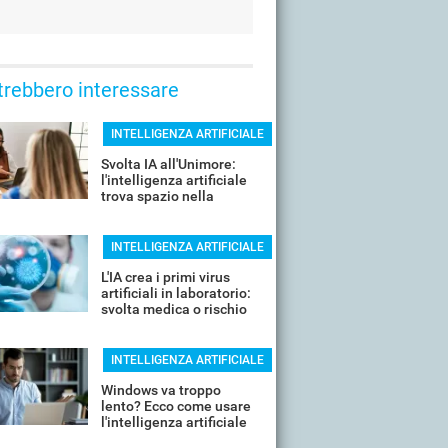
trebbero interessare
INTELLIGENZA ARTIFICIALE
Svolta IA all'Unimore:
l'intelligenza artificiale
trova spazio nella
ricerca e non solo
INTELLIGENZA ARTIFICIALE
L'IA crea i primi virus
artificiali in laboratorio:
svolta medica o rischio
biologico?
INTELLIGENZA ARTIFICIALE
Windows va troppo
lento? Ecco come usare
l'intelligenza artificiale
per velocizzarlo