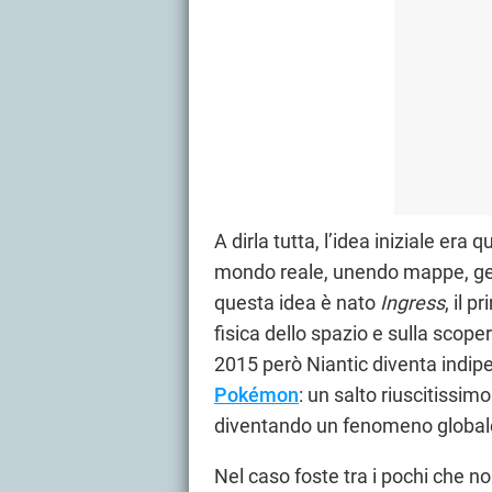
A dirla tutta, l’idea iniziale era q
mondo reale, unendo mappe, geo
questa idea è nato
Ingress
, il 
fisica dello spazio e sulla scopert
2015 però Niantic diventa indipen
Pokémon
: un salto riuscitissi
diventando un fenomeno global
Nel caso foste tra i pochi che no