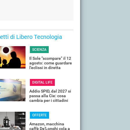
 letti di Libero Tecnologia
SCIENZA
Il Sole "scompare" il 12
agosto: come guardare
l'eclissi in diretta
streaming dall'Italia
DIGITAL LIFE
Addio SPID, dal 2027 si
passa alla Cie: cosa
cambia per i cittadini
OFFERTE
Amazon, macchina
caffè De'Longhi cola a