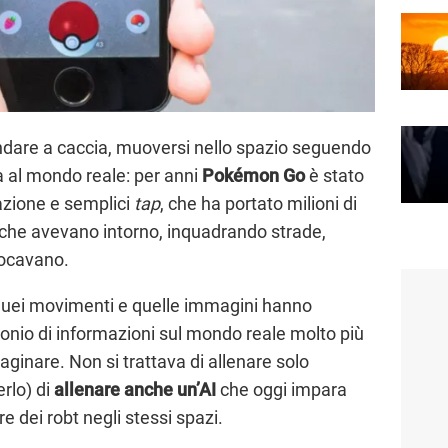
 andare a caccia, muoversi nello spazio seguendo
al mondo reale: per anni
Pokémon Go
è stato
azione e semplici
tap
, che ha portato milioni di
che avevano intorno, inquadrando strade,
iocavano.
 quei movimenti e quelle immagini hanno
monio di informazioni sul mondo reale molto più
ginare. Non si trattava di allenare solo
erlo) di
allenare anche un’AI
che oggi impara
re dei robt negli stessi spazi.