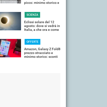
picco: minimo storico e
sconti all'80%
SCIENZA
Eclissi solare del 12
agosto: dove si vedrà in
Italia, a che ora e come
guardarla senza rischi
OFFERTE
Amazon, Galaxy Z Fold8
prezzo stracciato e
minimo storico: sconti
all'85%