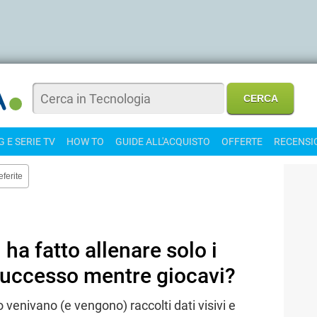
 E SERIE TV
HOW TO
GUIDE ALL'ACQUISTO
OFFERTE
RECENSI
eferite
ha fatto allenare solo i
uccesso mentre giocavi?
venivano (e vengono) raccolti dati visivi e