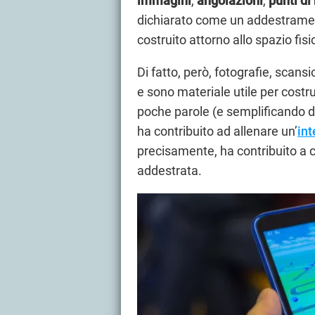
immagini
,
angolazioni
,
punti di
dichiarato come un addestramen
costruito attorno allo spazio fisi
Di fatto, però, fotografie, scans
e sono materiale utile per costru
poche parole (e semplificando d
ha contribuito ad allenare un’
int
precisamente, ha contribuito a 
addestrata.