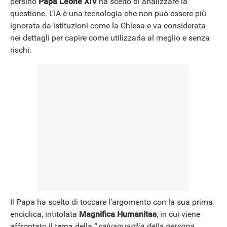
persino
Papa Leone XIV
ha scelto di analizzare la
NEWS
questione. L’IA è una tecnologia che non può essere più
ignorata da istituzioni come la Chiesa e va considerata
nei dettagli per capire come utilizzarla al meglio e senza
rischi.
Il Papa ha scelto di toccare l’argomento con la sua prima
enciclica, intitolata
Magnifica
Humanitas
, in cui viene
affrontato il tema della “
salvaguardia della persona