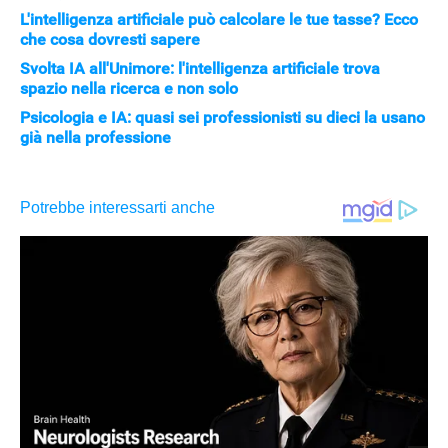
L'intelligenza artificiale può calcolare le tue tasse? Ecco
che cosa dovresti sapere
Svolta IA all'Unimore: l'intelligenza artificiale trova
spazio nella ricerca e non solo
Psicologia e IA: quasi sei professionisti su dieci la usano
già nella professione