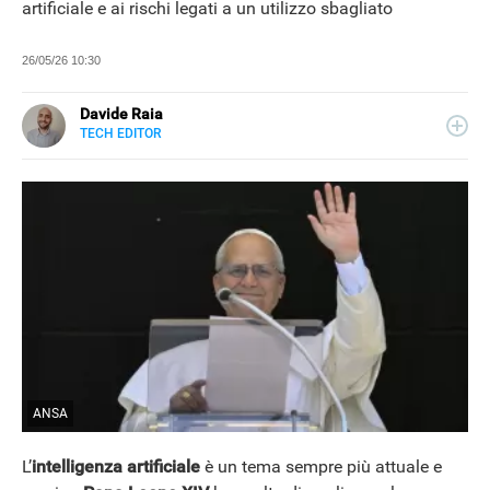
artificiale e ai rischi legati a un utilizzo sbagliato
26/05/26 10:30
Davide Raia
TECH EDITOR
LINKEDIN
Editor e copywriter, ha collaborato con importanti realtà
editoriali italiane e si occupa principalmente di tecnologia,
in tutte le sue forme. Appassionato di viaggi, vive tra
Napoli e la Grecia.
ANSA
L’
intelligenza artificiale
è un tema sempre più attuale e