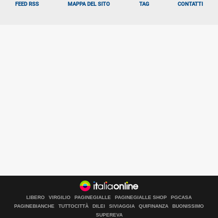
FEED RSS
MAPPA DEL SITO
TAG
CONTATTI
LIBERO
VIRGILIO
PAGINEGIALLE
PAGINEGIALLE SHOP
PGCASA
PAGINEBIANCHE
TUTTOCITTÀ
DILEI
SIVIAGGIA
QUIFINANZA
BUONISSIMO
SUPEREVA