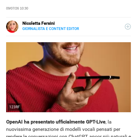
09/07/26 10:30
Nicoletta Fersini
GIORNALISTA E CONTENT EDITOR
LINKEDIN
Metà Palermo, metà Salento. Inguaribile curiosa con due
anime: quella critica di giornalista e quella creativa di
content editor. Per Libero Tecnologia scrive di scienza e
nuove scoperte, nel tempo libero si dedica alle dinamiche
di Google.
123RF
OpenAI ha presentato ufficialmente GPT-Live
, la
nuovissima generazione di modelli vocali pensati per
rendere le conversazioni con ChatGPT ancor più naturali e