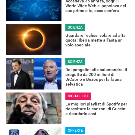
Accadeva 35 anni fa, oggi: il
World Wide Web si popolava del
suo primo sito, ecco com'era
SCIENZA
Guardare l'eclissi solare ad alta
quota: Iberia mette all'asta un
volo speciale
SCIENZA
Dai pangolini alle salamandre: il
progetto da 200 milioni di
DiCaprio e Bezos per la fauna
selvatica
DIGITAL LIFE
Le migliori playlist di Spotify per
riascoltare le canzoni di Guccini
e ricordarlo così
OFFERTE