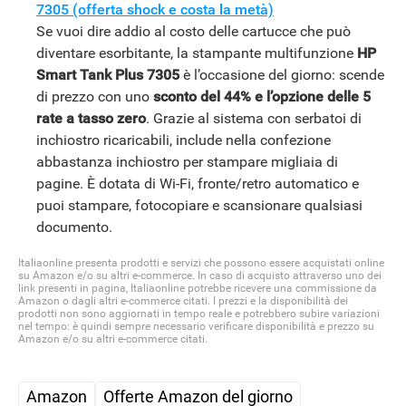
7305 (offerta shock e costa la metà)
Se vuoi dire addio al costo delle cartucce che può
diventare esorbitante, la stampante multifunzione
HP
Smart Tank Plus 7305
è l’occasione del giorno: scende
di prezzo con uno
sconto del 44% e l’opzione delle 5
rate a tasso zero
. Grazie al sistema con serbatoi di
inchiostro ricaricabili, include nella confezione
abbastanza inchiostro per stampare migliaia di
pagine. È dotata di Wi-Fi, fronte/retro automatico e
puoi stampare, fotocopiare e scansionare qualsiasi
documento.
Italiaonline presenta prodotti e servizi che possono essere acquistati online
su Amazon e/o su altri e-commerce. In caso di acquisto attraverso uno dei
link presenti in pagina, Italiaonline potrebbe ricevere una commissione da
Amazon o dagli altri e-commerce citati. I prezzi e la disponibilità dei
prodotti non sono aggiornati in tempo reale e potrebbero subire variazioni
nel tempo: è quindi sempre necessario verificare disponibilità e prezzo su
Amazon e/o su altri e-commerce citati.
Amazon
Offerte Amazon del giorno