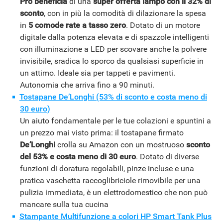
Pro beneficia
di una
super offerta lampo con il 32% di
HOW TO
sconto
, con in più la comodità di dilazionare la spesa
in
5 comode rate a tasso zero
. Dotato di un motore
digitale dalla potenza elevata e di spazzole intelligenti
con illuminazione a LED per scovare anche la polvere
invisibile, sradica lo sporco da qualsiasi superficie in
un attimo. Ideale sia per tappeti e pavimenti.
Autonomia che arriva fino a 90 minuti.
Tostapane De’Longhi (53% di sconto e costa meno di
30 euro)
Un aiuto fondamentale per le tue colazioni e spuntini a
un prezzo mai visto prima: il tostapane firmato
De’Longhi
crolla su Amazon con un mostruoso
sconto
del 53% e costa meno di 30 euro
. Dotato di diverse
funzioni di doratura regolabili, pinze incluse e una
pratica vaschetta raccoglibriciole rimovibile per una
pulizia immediata, è un elettrodomestico che non può
mancare sulla tua cucina
Stampante Multifunzione a colori HP Smart Tank Plus