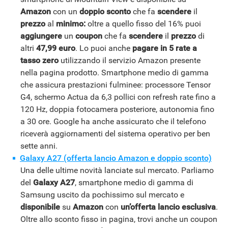
Amazon
con un
doppio sconto
che fa
scendere
il
prezzo
al
minimo:
oltre a quello fisso del 16% puoi
aggiungere
un
coupon
che fa
scendere
il
prezzo
di
altri
47,99 euro
. Lo puoi anche
pagare in 5 rate a
tasso zero
utilizzando il servizio Amazon presente
nella pagina prodotto. Smartphone medio di gamma
che assicura prestazioni fulminee: processore Tensor
G4, schermo Actua da 6,3 pollici con refresh rate fino a
120 Hz, doppia fotocamera posteriore, autonomia fino
a 30 ore. Google ha anche assicurato che il telefono
riceverà aggiornamenti del sistema operativo per ben
sette anni.
Galaxy A27 (offerta lancio Amazon e doppio sconto)
Una delle ultime novità lanciate sul mercato. Parliamo
del
Galaxy A27
, smartphone medio di gamma di
Samsung uscito da pochissimo sul mercato e
disponibile
su
Amazon
con
un’offerta lancio esclusiva
.
Oltre allo sconto fisso in pagina, trovi anche un coupon