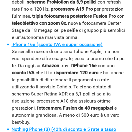
deboli:
schermo ProMotion da 6,9 pollici
con refresh
rate fino a 120 Hz,
processore A19 Pro
per prestazioni
fulminee,
tripla fotocamera posteriore Fusion Pro
con
teleobiettivo con zoom 8x
, nuova fotocamera Center
Stage da 18 megapixel pe selfie di gruppo più semplici
ANDROID
e un’autonomia mai vista prima.
iPhone 16e (sconto IVA e super occasione)
Se sei alla ricerca di uno smartphone Apple, ma non
vuoi spendere cifre esagerate, ecco la promo che fa per
te. Da oggi su
Amazon
trovi l’
iPhone 16e
con uno
sconto IVA
che ti fa
risparmiare 120 euro
e hai anche
la possibilità di dilazionare il pagamento a rate
utilizzando il servizio Cofidis. Telefono dotato di
schermo Super Retina XDR da 6,1 pollici ad alta
risoluzione, processore A18 che assicura ottime
prestazioni, f
otocamera Fusion da 48 megapixel
e
autonomia grandiosa. A meno di 500 euro è un vero
best-buy.
Nothing Phone (3) (42% di sconto e 5 rate a tasso