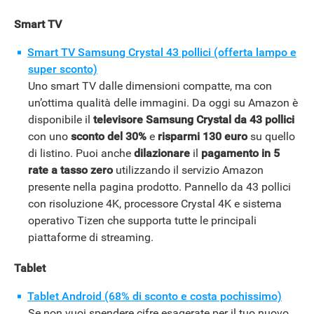
Smart TV
Smart TV Samsung Crystal 43 pollici (offerta lampo e
super sconto)
Uno smart TV dalle dimensioni compatte, ma con
un’ottima qualità delle immagini. Da oggi su Amazon è
disponibile il
televisore Samsung Crystal da 43 pollici
con uno
sconto del 30%
e
risparmi 130 euro
su quello
di listino. Puoi anche
dilazionare
il
pagamento in 5
rate a tasso zero
utilizzando il servizio Amazon
presente nella pagina prodotto. Pannello da 43 pollici
con risoluzione 4K, processore Crystal 4K e sistema
operativo Tizen che supporta tutte le principali
piattaforme di streaming.
Tablet
Tablet Android (68% di sconto e costa pochissimo)
Se non vuoi spendere cifre esagerate per il tuo nuovo