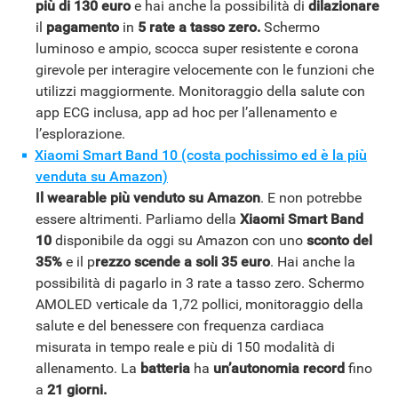
più di 130 euro
e hai anche la possibilità di
dilazionare
il
pagamento
in
5 rate a tasso zero.
Schermo
luminoso e ampio, scocca super resistente e corona
girevole per interagire velocemente con le funzioni che
utilizzi maggiormente. Monitoraggio della salute con
app ECG inclusa, app ad hoc per l’allenamento e
l’esplorazione.
Xiaomi Smart Band 10 (costa pochissimo ed è la più
venduta su Amazon)
Il wearable più venduto su Amazon
. E non potrebbe
essere altrimenti. Parliamo della
Xiaomi Smart Band
10
disponibile da oggi su Amazon con uno
sconto del
35%
e il p
rezzo scende a soli 35 euro
. Hai anche la
possibilità di pagarlo in 3 rate a tasso zero. Schermo
AMOLED verticale da 1,72 pollici, monitoraggio della
STREAMING E SERIE TV
salute e del benessere con frequenza cardiaca
misurata in tempo reale e più di 150 modalità di
allenamento. La
batteria
ha
un’autonomia record
fino
a
21 giorni.