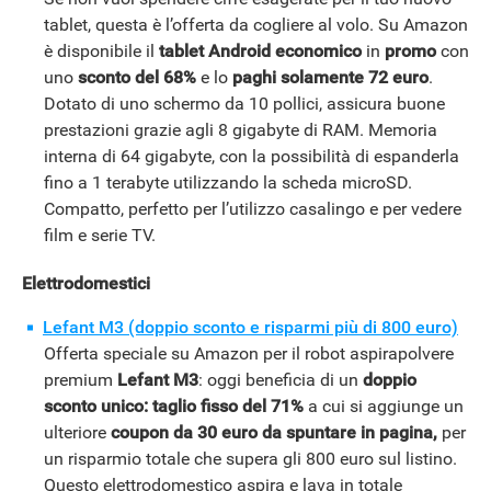
tablet, questa è l’offerta da cogliere al volo. Su Amazon
è disponibile il
tablet Android economico
in
promo
con
uno
sconto del 68%
e lo
paghi solamente 72 euro
.
Dotato di uno schermo da 10 pollici, assicura buone
prestazioni grazie agli 8 gigabyte di RAM. Memoria
interna di 64 gigabyte, con la possibilità di espanderla
fino a 1 terabyte utilizzando la scheda microSD.
Compatto, perfetto per l’utilizzo casalingo e per vedere
film e serie TV.
Elettrodomestici
Lefant M3 (doppio sconto e risparmi più di 800 euro)
Offerta speciale su Amazon per il robot aspirapolvere
premium
Lefant M3
: oggi beneficia di un
doppio
sconto unico: taglio fisso del 71%
a cui si aggiunge un
ulteriore
coupon da 30 euro da spuntare in pagina,
per
un risparmio totale che supera gli 800 euro sul listino.
Questo elettrodomestico aspira e lava in totale