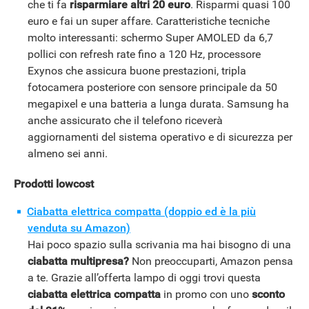
che ti fa
risparmiare altri 20 euro
. Risparmi quasi 100
euro e fai un super affare. Caratteristiche tecniche
molto interessanti: schermo Super AMOLED da 6,7
pollici con refresh rate fino a 120 Hz, processore
Exynos che assicura buone prestazioni, tripla
fotocamera posteriore con sensore principale da 50
megapixel e una batteria a lunga durata. Samsung ha
anche assicurato che il telefono riceverà
aggiornamenti del sistema operativo e di sicurezza per
almeno sei anni.
APPLE
Prodotti lowcost
Ciabatta elettrica compatta (doppio ed è la più
venduta su Amazon)
Hai poco spazio sulla scrivania ma hai bisogno di una
ciabatta multipresa?
Non preoccuparti, Amazon pensa
a te. Grazie all’offerta lampo di oggi trovi questa
ciabatta elettrica compatta
in promo con uno
sconto