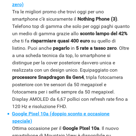
zero)
Tra le migliori promo che trovi oggi per uno
smartphone c’è sicuramente il
Nothing Phone (3)
.
Telefono top di gamma che solo per oggi paghi quanto
un medio di gamma grazie allo
sconto lampo del 42%
che ti fa
risparmiare quasi 400 euro
su quello di
listino. Puoi anche
pagarlo
in
5 rate a tasso zero
. Oltre
a una scheda tecnica da top, lo smartphone si
distingue per la cover posteriore davvero unica e
realizzata con un design unico. Equipaggiato con
processore Snapdragon 8s Gen4
, tripla fotocamera
posteriore con tre sensori da 50 megapixel e
fotocamera per i selfie sempre da 50 megapixel.
Display AMOLED da 6,67 pollici con refresh rate fino a
120 Hz e risoluzione FHD.
Google Pixel 10a (doppio sconto e occasione
speciale)
Ottima occasione per il
Google Pixel 10a
. Il nuovo
smartphone di Mountain View è disponibile su