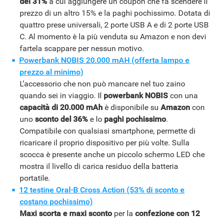
del 31%
a cui aggiungere un coupon che fa scendere il
prezzo di un altro 15% e la paghi pochissimo. Dotata di
quattro prese universali, 2 porte USB A e di 2 porte USB
C. Al momento è la più venduta su Amazon e non devi
fartela scappare per nessun motivo.
Powerbank NOBIS 20.000 mAH (offerta lampo e
prezzo al minimo)
L’accessorio che non può mancare nel tuo zaino
quando sei in viaggio. Il
powerbank NOBIS
con una
capacità di 20.000 mAh
è disponibile su
Amazon
con
uno
sconto del 36%
e lo
paghi pochissimo
.
Compatibile con qualsiasi smartphone, permette di
ricaricare il proprio dispositivo per più volte. Sulla
scocca è presente anche un piccolo schermo LED che
mostra il livello di carica residuo della batteria
portatile.
12 testine Oral-B Cross Action (53% di sconto e
costano pochissimo)
Maxi scorta e maxi sconto
per la
confezione con 12