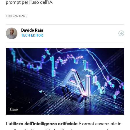
prompt per l'uso dell'IA.
11/05/26 16:45
Davide Raia
TECH EDITOR
LINKEDIN
Editor e copywriter, ha collaborato con importanti realtà
editoriali italiane e si occupa principalmente di tecnologia,
in tutte le sue forme. Appassionato di viaggi, vive tra
Napoli e la Grecia.
iStock
L’
utilizzo dell’intelligenza artificiale
è ormai essenziale in