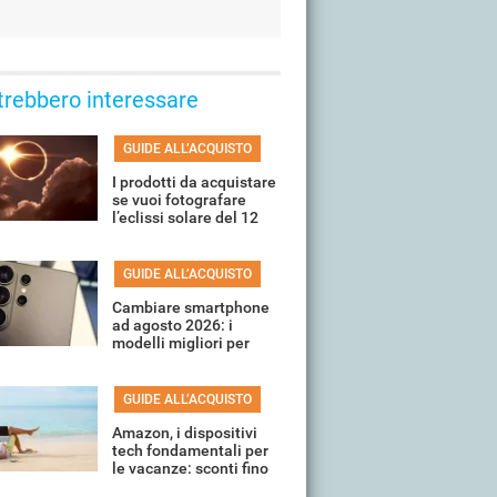
trebbero interessare
GUIDE ALL’ACQUISTO
I prodotti da acquistare
se vuoi fotografare
l’eclissi solare del 12
agosto
GUIDE ALL’ACQUISTO
Cambiare smartphone
ad agosto 2026: i
modelli migliori per
ogni fascia di prezzo
GUIDE ALL’ACQUISTO
Amazon, i dispositivi
tech fondamentali per
le vacanze: sconti fino
all'80%