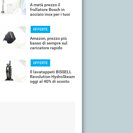
A metà prezzo il
frullatore Bosch in
acciaio inox per i tuoi
frullati
OFFERTE
Amazon, prezzo più
basso di sempre sul
caricatore rapido
universale
OFFERTE
Il lavatappeti BISSELL
Revolution HydroSteam
oggi al 40% di sconto