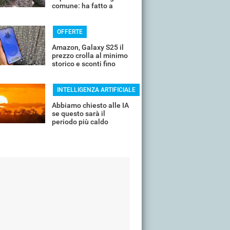
comune: ha fatto a
pezzi una plastica
quasi indistruttibile
OFFERTE
Amazon, Galaxy S25 il
prezzo crolla al minimo
storico e sconti fino
all'85%
INTELLIGENZA ARTIFICIALE
Abbiamo chiesto alle IA
se questo sarà il
periodo più caldo
dell'anno o non siamo
ancora salvi