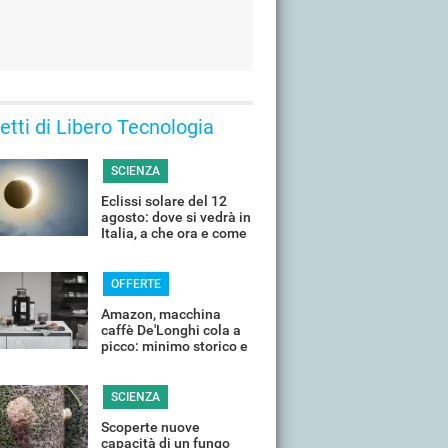
 letti di Libero Tecnologia
SCIENZA
Eclissi solare del 12
agosto: dove si vedrà in
Italia, a che ora e come
guardarla senza rischi
OFFERTE
Amazon, macchina
caffè De'Longhi cola a
picco: minimo storico e
sconti all'80%
SCIENZA
Scoperte nuove
capacità di un fungo