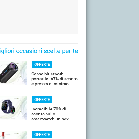
gliori occasioni scelte per te
OFFERTE
Cassa bluetooth
portatile: 67% di sconto
e prezzo al minimo
storico
OFFERTE
Incredibile 70% di
sconto sullo
smartwatch unisex:
costa meno di 20€
OFFERTE