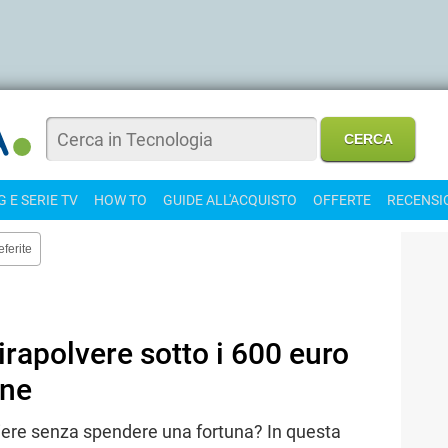
 E SERIE TV
HOW TO
GUIDE ALL'ACQUISTO
OFFERTE
RECENSI
eferite
pirapolvere sotto i 600 euro
one
iere senza spendere una fortuna? In questa