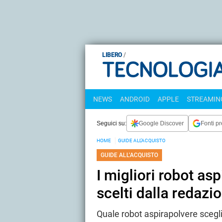
LIBERO
NEWS
ANDROID
APPLE
STREAMING
Seguici su:
Google Discover
Fonti pr
HOME
GUIDE ALL’ACQUISTO
GUIDE ALL’ACQUISTO
I migliori robot as
scelti dalla redazi
Quale robot aspirapolvere scegl