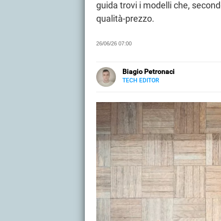
guida trovi i modelli che, second
qualità-prezzo.
26/06/26 07:00
Biagio Petronaci
TECH EDITOR
E-
Scrive di tecnologia e innovazion
MAIL
LINKEDIN