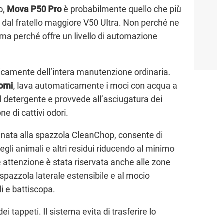
o,
Mova P50 Pro
è probabilmente quello che più
ta dal fratello maggiore V50 Ultra. Non perché ne
, ma perché offre un livello di automazione
icamente dell’intera manutenzione ordinaria.
orni
, lava automaticamente i moci con acqua a
il detergente e provvede all’asciugatura dei
e di cattivi odori.
inata alla spazzola CleanChop, consente di
degli animali e altri residui riducendo al minimo
e attenzione è stata riservata anche alle zone
la spazzola laterale estensibile e al mocio
i e battiscopa.
i tappeti. Il sistema evita di trasferire lo