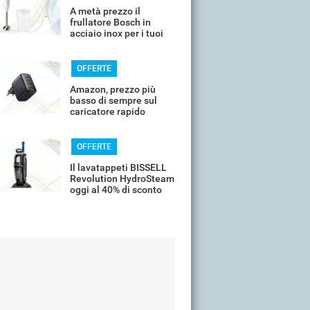
A metà prezzo il
frullatore Bosch in
acciaio inox per i tuoi
frullati
OFFERTE
Amazon, prezzo più
basso di sempre sul
caricatore rapido
universale
OFFERTE
Il lavatappeti BISSELL
Revolution HydroSteam
oggi al 40% di sconto