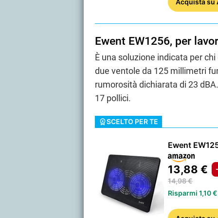
Acquista
su
Ewent EW1256, per lavor
È una soluzione indicata per ch
due ventole da 125 millimetri fu
rumorosità dichiarata di 23 dBA
17 pollici.
SCELTO PER TE
Ewent EW12
13,88 €
14,98 €
Risparmi 1,10 €