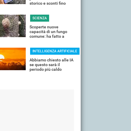
storico e sconti fino
all'85%
SCIENZA
Scoperte nuove
capacità di un fungo
comune: ha fatto a
pezzi una plastica
quasi indistruttibile
INTELLIGENZA ARTIFICIALE
Abbiamo chiesto alle IA
se questo sarà il
periodo più caldo
dell'anno o non siamo
ancora salvi