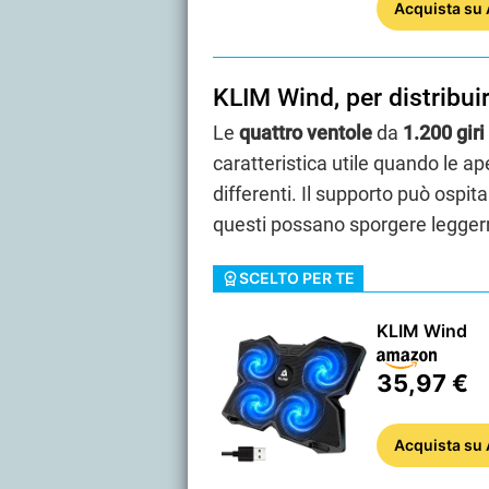
Acquista
su
KLIM Wind, per distribuire
Le
quattro ventole
da
1.200 giri
caratteristica utile quando le ap
differenti. Il supporto può ospit
questi possano sporgere leggerm
SCELTO PER TE
KLIM Wind
35,97 €
Acquista
su