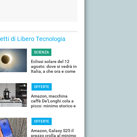
 letti di Libero Tecnologia
SCIENZA
Eclissi solare del 12
agosto: dove si vedrà in
Italia, a che ora e come
guardarla senza rischi
OFFERTE
Amazon, macchina
caffè De'Longhi cola a
picco: minimo storico e
sconti all'80%
OFFERTE
Amazon, Galaxy S25 il
prezzo crolla al minimo