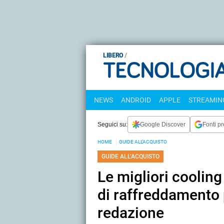
LIBERO
NEWS
ANDROID
APPLE
STREAMING
Seguici su:
Google Discover
Fonti pr
HOME
GUIDE ALL’ACQUISTO
GUIDE ALL’ACQUISTO
Le migliori cooling
di raffreddamento p
redazione