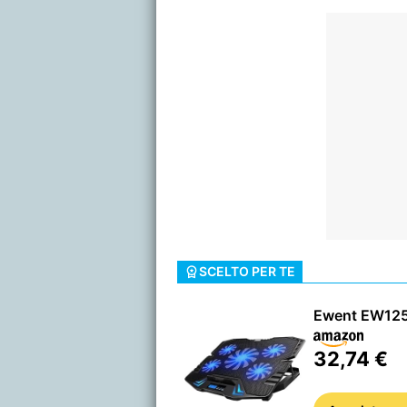
SCELTO PER TE
Ewent EW12
32,74 €