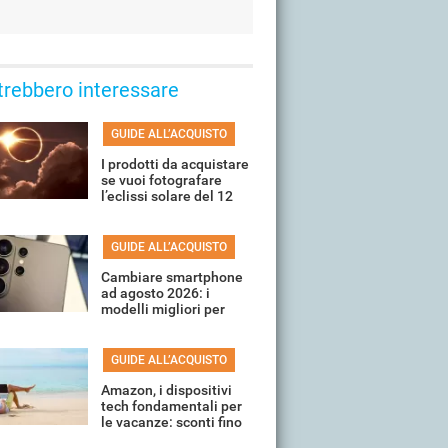
trebbero interessare
GUIDE ALL’ACQUISTO
I prodotti da acquistare
se vuoi fotografare
l’eclissi solare del 12
agosto
GUIDE ALL’ACQUISTO
Cambiare smartphone
ad agosto 2026: i
modelli migliori per
ogni fascia di prezzo
GUIDE ALL’ACQUISTO
Amazon, i dispositivi
tech fondamentali per
le vacanze: sconti fino
all'80%