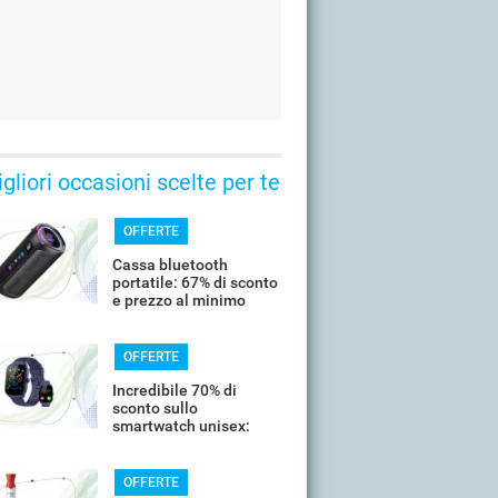
gliori occasioni scelte per te
OFFERTE
Cassa bluetooth
portatile: 67% di sconto
e prezzo al minimo
storico
OFFERTE
Incredibile 70% di
sconto sullo
smartwatch unisex:
costa meno di 20€
OFFERTE