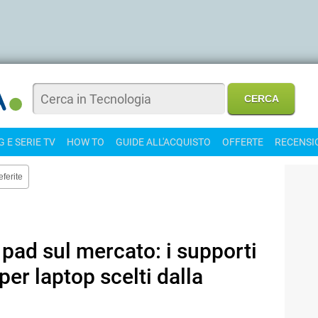
 E SERIE TV
HOW TO
GUIDE ALL'ACQUISTO
OFFERTE
RECENSI
eferite
 pad sul mercato: i supporti
er laptop scelti dalla