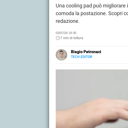
Una cooling pad può migliorare il
comoda la postazione. Scopri co
redazione.
03/07/26 19:30
7 min di lettura
Biagio Petronaci
TECH EDITOR
E-
Scrive di tecnologia e innovazion
MAIL
LINKEDIN