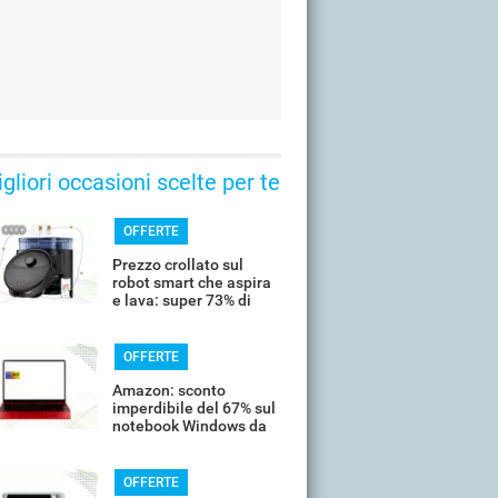
gliori occasioni scelte per te
OFFERTE
Prezzo crollato sul
robot smart che aspira
e lava: super 73% di
sconto
OFFERTE
Amazon: sconto
imperdibile del 67% sul
notebook Windows da
14’’
OFFERTE