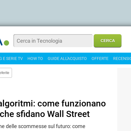
 E SERIE TV
HOW TO
GUIDE ALL'ACQUISTO
OFFERTE
RECENSI
eferite
 algoritmi: come funzionano
i che sfidano Wall Street
ione delle scommesse sul futuro: come