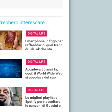
trebbero interessare
DIGITAL LIFE
Smartphone in frigo per
raffreddarlo: quel trend
di TikTok che sta
rovinando tanti telefoni
DIGITAL LIFE
Accadeva 35 anni fa,
oggi: il World Wide Web
si popolava del suo
primo sito, ecco com'era
DIGITAL LIFE
Le migliori playlist di
Spotify per riascoltare
le canzoni di Guccini e
ricordarlo così