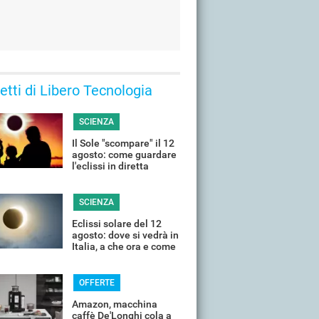
 letti di Libero Tecnologia
SCIENZA
Il Sole "scompare" il 12
agosto: come guardare
l'eclissi in diretta
streaming dall'Italia
SCIENZA
Eclissi solare del 12
agosto: dove si vedrà in
Italia, a che ora e come
guardarla senza rischi
OFFERTE
Amazon, macchina
caffè De'Longhi cola a