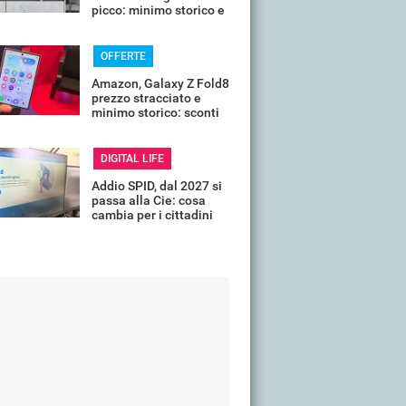
picco: minimo storico e
sconti all'80%
OFFERTE
Amazon, Galaxy Z Fold8
prezzo stracciato e
minimo storico: sconti
all'85%
DIGITAL LIFE
Addio SPID, dal 2027 si
passa alla Cie: cosa
cambia per i cittadini