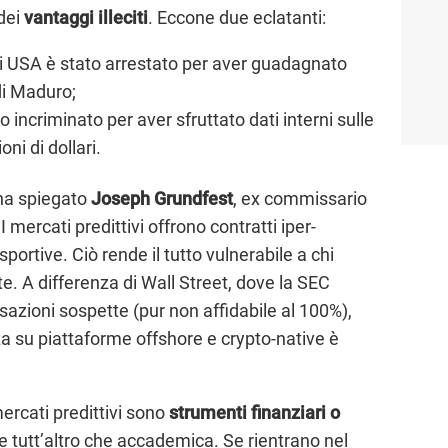
 dei
vantaggi illeciti
. Eccone due eclatanti:
li USA è stato arrestato per aver guadagnato
di Maduro;
 incriminato per aver sfruttato dati interni sulle
ni di dollari.
 ha spiegato
Joseph Grundfest
, ex commissario
 mercati predittivi offrono contratti iper-
portive. Ciò rende il tutto vulnerabile a chi
te. A differenza di Wall Street, dove la SEC
azioni sospette (pur non affidabile al 100%),
nza su piattaforme offshore e crypto-native è
ercati predittivi sono
strumenti finanziari o
e tutt’altro che accademica. Se rientrano nel