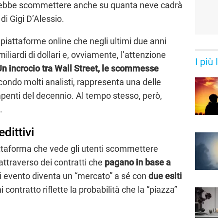
otrebbe scommettere anche su quanta neve cadrà
di Gigi D’Alessio.
 piattaforme online che negli ultimi due anni
iliardi di dollari e, ovviamente, l’attenzione
I più
Un incrocio tra Wall Street, le scommesse
ondo molti analisti, rappresenta una delle
mpenti del decennio. Al tempo stesso, però,
.
dittivi
ttaforma che vede gli utenti scommettere
to attraverso dei contratti che
pagano in base a
i evento diventa un “mercato” a sé con
due esiti
ni contratto riflette la probabilità che la “piazza”