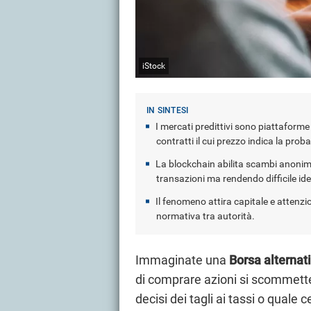
iStock
I mercati predittivi sono piattaform
contratti il cui prezzo indica la proba
La blockchain abilita scambi anonim
transazioni ma rendendo difficile iden
Il fenomeno attira capitale e attenzion
normativa tra autorità.
Immaginate una
Borsa alternat
di comprare azioni si scommette 
decisi dei tagli ai tassi o quale