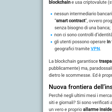
blockchain
e usa criptovalute (st
nessun intermediario bancari
“
smart contract
”, ovvero pr
senza bisogno di una banca;
non ci sono controlli d’identit
gli utenti possono operare
in
geografici tramite
VPN
.
La blockchain garantisce
traspa
pubblicamente) ma, paradossalmen
dietro le scommesse. Ed è propr
Nuova frontiera dell’in
Perché negli ultimi mesi i merca
siti e giornali? Si sono verifica
un vero e proprio
allarme inside