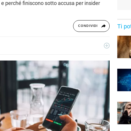
 e perché finiscono sotto accusa per insider
Ti po
CONDIVIDI
to copywriter, ho accumulato esperienze in TV, redazioni
osì come in TV, come autore, giornalista e copywriter. Per
ezione Scienza.