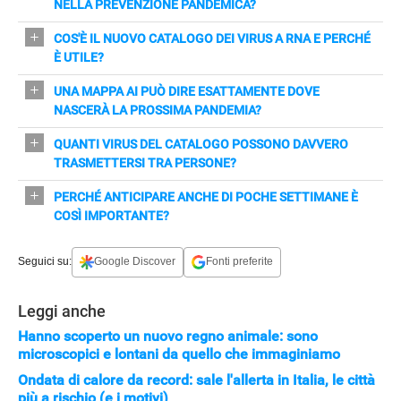
NELLA PREVENZIONE PANDEMICA?
L'AI seleziona segnali rilevanti in grandi database per
COS'È IL NUOVO CATALOGO DEI VIRUS A RNA E PERCHÉ
indicare aree e virus da sorvegliare più da vicino,
È UTILE?
aiutando prioritarizzare risorse e indagini.
È un database aggiornato con 239 specie che registra
UNA MAPPA AI PUÒ DIRE ESATTAMENTE DOVE
dove e quando sono state trovate e la loro capacità di
NASCERÀ LA PROSSIMA PANDEMIA?
diffusione, utile per costruire mappe del rischio.
Non fornisce certezze né localizza l'origine esatta;
QUANTI VIRUS DEL CATALOGO POSSONO DAVVERO
segnala però aree e minacce con rischio più alto sulla
TRASMETTERSI TRA PERSONE?
base dei dati disponibili.
Secondo il dataset solo circa 60 delle 239 specie censite
PERCHÉ ANTICIPARE ANCHE DI POCHE SETTIMANE È
mostrano la capacità di sostenere una trasmissione
COSÌ IMPORTANTE?
stabile da persona a persona.
Qualche settimana in più permette di accelerare
STREAMING E SERIE TV
Seguici su:
Google Discover
Fonti preferite
preparazione di vaccini e sistemi di controllo, riducendo
l'impatto di un'eventuale emergenza.
Leggi anche
Hanno scoperto un nuovo regno animale: sono
microscopici e lontani da quello che immaginiamo
Ondata di calore da record: sale l'allerta in Italia, le città
più a rischio (e i motivi)