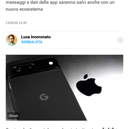
messaggi e dati delle app saranno salvi anche con un
nuovo ecosistema
13/05/26 14:30
Luca Incoronato
GIORNALISTA
E-
Giornalista pubblicista ed esperto copywriter, ho
MAIL
accumulato esperienze in TV, redazioni giornalistiche
LINKEDIN
fisiche e online, così come in TV, come autore, giornalista
e copywriter. Per Libero Tecnologia scrivo nella sezione
Scienza.
iStock