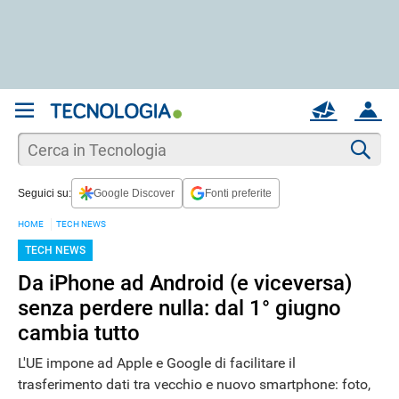
REGISTRATI
MAIL
ACCOUNT
Apri una nuova
MAIL
Cer
Seguici su:
Google Discover
Fonti preferite
AIUTO
HOME
TECH NEWS
TECH NEWS
Da iPhone ad Android (e viceversa)
senza perdere nulla: dal 1° giugno
cambia tutto
L'UE impone ad Apple e Google di facilitare il
trasferimento dati tra vecchio e nuovo smartphone: foto,