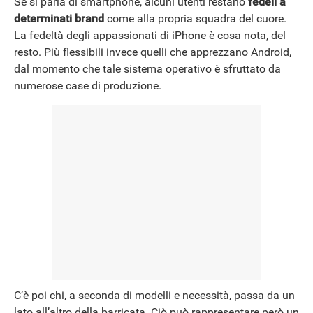
Se si parla di smartphone, alcuni utenti restano
fedeli a
determinati brand
come alla propria squadra del cuore.
NEWS
La fedeltà degli appassionati di iPhone è cosa nota, del
resto. Più flessibili invece quelli che apprezzano Android,
dal momento che tale sistema operativo è sfruttato da
numerose case di produzione.
C’è poi chi, a seconda di modelli e necessità, passa da un
lato all’altro della barricata. Ciò può rappresentare però un