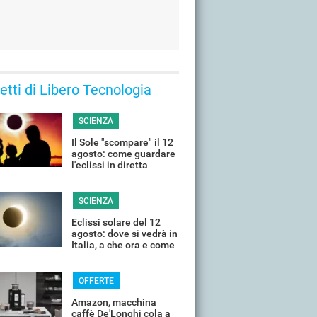
 letti di Libero Tecnologia
SCIENZA
Il Sole "scompare" il 12
agosto: come guardare
l'eclissi in diretta
streaming dall'Italia
SCIENZA
Eclissi solare del 12
agosto: dove si vedrà in
Italia, a che ora e come
guardarla senza rischi
OFFERTE
Amazon, macchina
caffè De'Longhi cola a