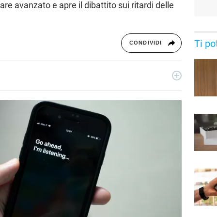
 avanzato e apre il dibattito sui ritardi delle
Ti po
CONDIVIDI
rcatrice di notizie, ha collaborato con blog e siti news a tema
ccupa della sezione Scienza Pop. La sua passione più grande?