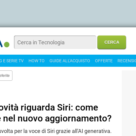
 E SERIE TV
HOW TO
GUIDE ALL'ACQUISTO
OFFERTE
RECENSI
eferite
ovità riguarda Siri: come
te nel nuovo aggiornamento?
volta per la voce di Siri grazie all'AI generativa.