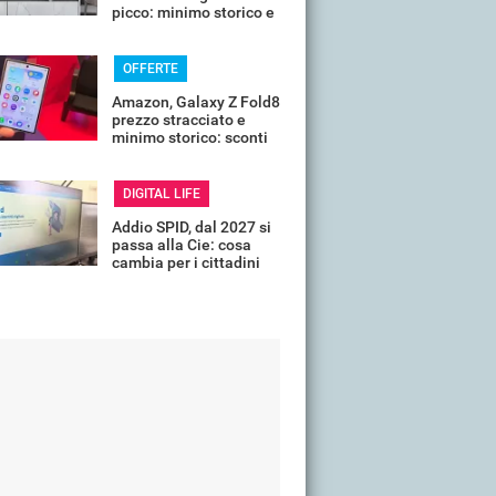
picco: minimo storico e
sconti all'80%
OFFERTE
Amazon, Galaxy Z Fold8
prezzo stracciato e
minimo storico: sconti
all'85%
DIGITAL LIFE
Addio SPID, dal 2027 si
passa alla Cie: cosa
cambia per i cittadini