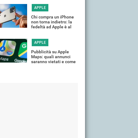
tempo
APPLE
Chi compra un iPhone
non torna indietro: la
fedeltà ad Apple è al
massimo
APPLE
Pubblicità su Apple
Maps: quali annunci
saranno vietati e come
limitarli su iPhone