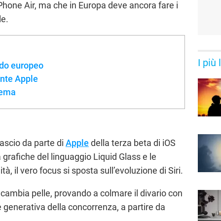
one Air, ma che in Europa deve ancora fare i
le.
I più
nodo europeo
ente Apple
stema
lascio da parte di
Apple
della terza beta di iOS
à grafiche del linguaggio Liquid Glass e le
tà, il vero focus si sposta sull’evoluzione di Siri.
 cambia pelle, provando a colmare il divario con
ale generativa della concorrenza, a partire da