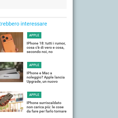
trebbero interessare
APPLE
IPhone 18: tutti i rumor,
cosa c'è di vero e cosa,
secondo noi, no
APPLE
IPhone e Mac a
noleggio? Apple lancia
Upgrade, un nuovo
programma di leasing
APPLE
IPhone surriscaldato
non carica più: le cose
da fare per farlo tornare
a funzionare in poco