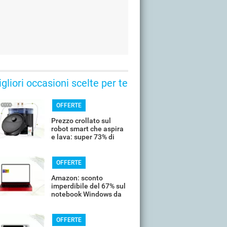
gliori occasioni scelte per te
OFFERTE
Prezzo crollato sul
robot smart che aspira
e lava: super 73% di
sconto
OFFERTE
Amazon: sconto
imperdibile del 67% sul
notebook Windows da
14’’
OFFERTE