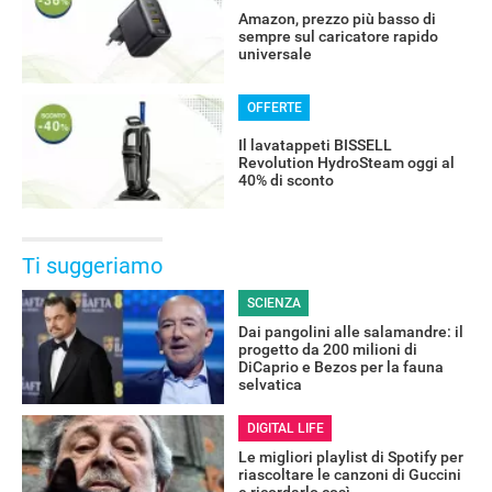
Amazon, prezzo più basso di
sempre sul caricatore rapido
universale
OFFERTE
Il lavatappeti BISSELL
Revolution HydroSteam oggi al
40% di sconto
Ti suggeriamo
SCIENZA
Dai pangolini alle salamandre: il
progetto da 200 milioni di
DiCaprio e Bezos per la fauna
selvatica
DIGITAL LIFE
Le migliori playlist di Spotify per
riascoltare le canzoni di Guccini
e ricordarlo così