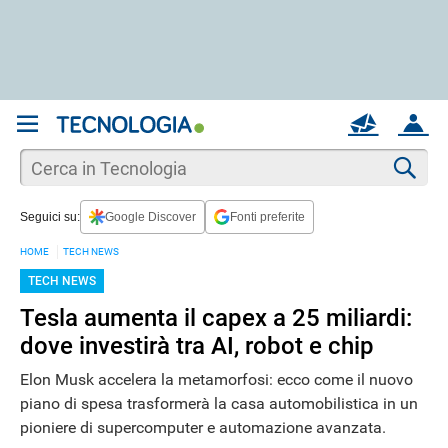
REGISTRATI
MAIL
ACCOUNT
Apri una nuova
MAIL
Cer
Seguici su:
Google Discover
Fonti preferite
AIUTO
HOME
TECH NEWS
TECH NEWS
Tesla aumenta il capex a 25 miliardi:
dove investirà tra AI, robot e chip
Elon Musk accelera la metamorfosi: ecco come il nuovo
piano di spesa trasformerà la casa automobilistica in un
pioniere di supercomputer e automazione avanzata.