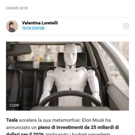
23/04/26 10:30
Valentina Loretelli
TECH EDITOR
E-
Web content writer e curiosa ricercatrice di notizie, ha
MAIL
collaborato con blog e siti news a tema tech, per Libero
SITO
Tecnologia si occupa della sezione Scienza Pop. La sua
passione più grande? La fotografia.
123RF
Tesla
accelera la sua metamorfosi: Elon Musk ha
annunciato un
piano di investimenti da 25 miliardi di
dollari per il 2026
, triplicando i budget precedenti.