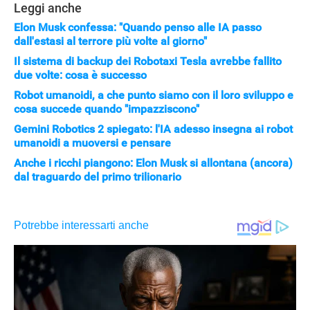
Leggi anche
Elon Musk confessa: "Quando penso alle IA passo
dall'estasi al terrore più volte al giorno"
Il sistema di backup dei Robotaxi Tesla avrebbe fallito
due volte: cosa è successo
Robot umanoidi, a che punto siamo con il loro sviluppo e
cosa succede quando "impazziscono"
Gemini Robotics 2 spiegato: l'IA adesso insegna ai robot
umanoidi a muoversi e pensare
Anche i ricchi piangono: Elon Musk si allontana (ancora)
dal traguardo del primo trilionario
STREAMING E SERIE TV