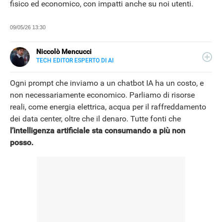
fisico ed economico, con impatti anche su noi utenti.
09/05/26 13:30
Niccolò Mencucci
TECH EDITOR ESPERTO DI AI
E-
Classe 1994, ha collaborato e collabora tuttora con
MAIL
testate e siti di informazione, con focus sulle principali
Ogni prompt che inviamo a un chatbot IA ha un costo, e
LINKEDIN
novità dell'IA.
non necessariamente economico. Parliamo di risorse
reali, come energia elettrica, acqua per il raffreddamento
dei data center, oltre che il denaro. Tutte fonti che
l’intelligenza artificiale
sta consumando a più non
posso.