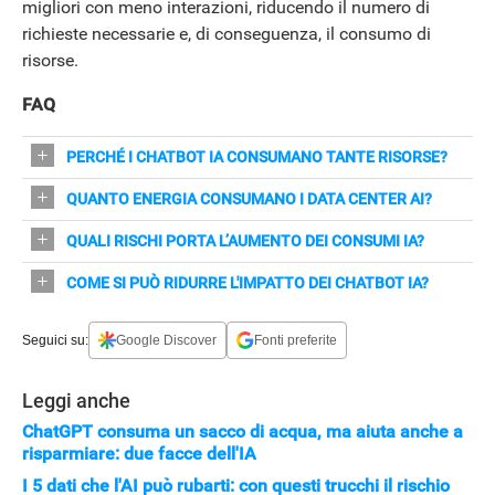
migliori con meno interazioni, riducendo il numero di
richieste necessarie e, di conseguenza, il consumo di
risorse.
FAQ
PERCHÉ I CHATBOT IA CONSUMANO TANTE RISORSE?
Perché i data center che li eseguono richiedono molta
QUANTO ENERGIA CONSUMANO I DATA CENTER AI?
energia e raffreddamento: migliaia di server e
Nel 2024 i data center hanno assorbito circa l'1,5% del
QUALI RISCHI PORTA L’AUMENTO DEI CONSUMI IA?
infrastrutture correlate assorbono una quota crescente
consumo elettrico globale, con crescita media annua del
del consumo elettrico globale.
Rischi ambientali (consumo di acqua per
COME SI PUÒ RIDURRE L'IMPATTO DEI CHATBOT IA?
12% dal 2017.
raffreddamento, energia) ed economici: maggiori costi
Misure: gestione della domanda (limitazioni nei picchi),
STREAMING E SERIE TV
per aziende, aumento dei prezzi e impatto sul mercato
Seguici su:
Google Discover
Fonti preferite
autoproduzione da rinnovabili, ottimizzare i prompt per
immobiliare.
ottenere più con meno interazioni.
Leggi anche
ChatGPT consuma un sacco di acqua, ma aiuta anche a
risparmiare: due facce dell'IA
I 5 dati che l'AI può rubarti: con questi trucchi il rischio