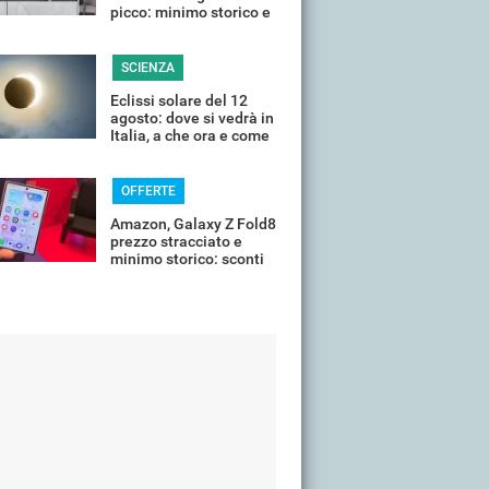
picco: minimo storico e
sconti all'80%
SCIENZA
Eclissi solare del 12
agosto: dove si vedrà in
Italia, a che ora e come
guardarla senza rischi
OFFERTE
Amazon, Galaxy Z Fold8
prezzo stracciato e
minimo storico: sconti
all'85%