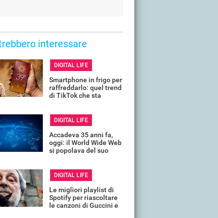
trebbero interessare
DIGITAL LIFE
Smartphone in frigo per
raffreddarlo: quel trend
di TikTok che sta
rovinando tanti telefoni
DIGITAL LIFE
Accadeva 35 anni fa,
oggi: il World Wide Web
si popolava del suo
primo sito, ecco com'era
DIGITAL LIFE
Le migliori playlist di
Spotify per riascoltare
le canzoni di Guccini e
ricordarlo così