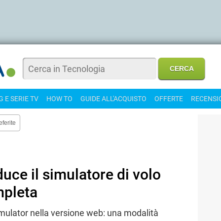
 E SERIE TV
HOW TO
GUIDE ALL'ACQUISTO
OFFERTE
RECENSI
eferite
uce il simulatore di volo
mpleta
imulator nella versione web: una modalità