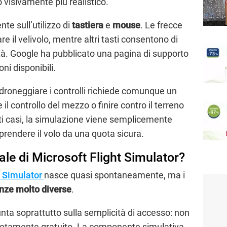
 visivamente più realistico.
te sull’utilizzo di
tastiera
e
mouse
. Le frecce
re il velivolo, mentre altri tasti consentono di
tà. Google ha pubblicato una pagina di supporto
ni disponibili.
roneggiare i controlli richiede comunque un
 il controllo del mezzo o finire contro il terreno
esti casi, la simulazione viene semplicemente
prendere il volo da una quota sicura.
vale di Microsoft Flight Simulator?
t Simulator
nasce quasi spontaneamente, ma i
nze molto diverse
.
nta soprattutto sulla semplicità di accesso: non
pletamente gratuito. La componente simulativa,