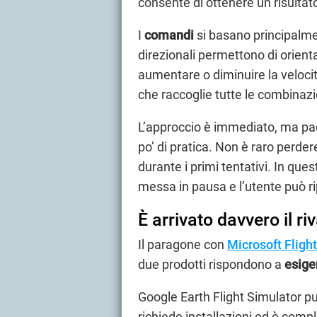
consente di ottenere un risultato
I
comandi
si basano principalmen
direzionali permettono di orienta
aumentare o diminuire la veloci
che raccoglie tutte le combinazio
L’approccio è immediato, ma pad
po’ di pratica. Non è raro perdere
durante i primi tentativi. In qu
messa in pausa e l’utente può ri
È arrivato davvero il ri
Il paragone con
Microsoft Fligh
due prodotti rispondono a
esige
Google Earth Flight Simulator pu
richiede installazioni ed è com