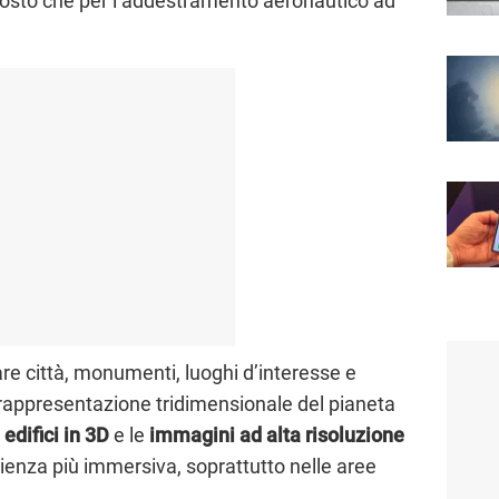
ttosto che per l’addestramento aeronautico ad
are città, monumenti, luoghi d’interesse e
 rappresentazione tridimensionale del pianeta
i
edifici in 3D
e le
immagini ad alta risoluzione
ienza più immersiva, soprattutto nelle aree