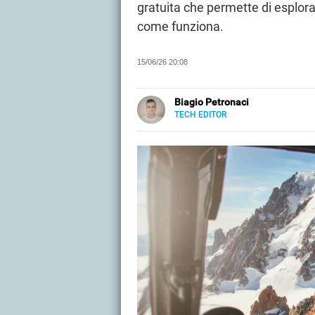
gratuita che permette di esplora
come funziona.
15/06/26 20:08
Biagio Petronaci
TECH EDITOR
E-
Scrive di tecnologia e innovazion
MAIL
LINKEDIN