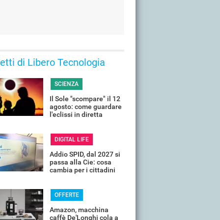
 letti di Libero Tecnologia
SCIENZA
Il Sole "scompare" il 12
agosto: come guardare
l'eclissi in diretta
streaming dall'Italia
DIGITAL LIFE
Addio SPID, dal 2027 si
passa alla Cie: cosa
cambia per i cittadini
OFFERTE
Amazon, macchina
caffè De'Longhi cola a