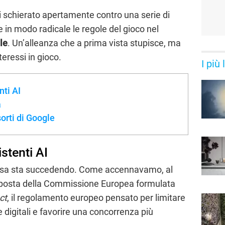
tti schierato apertamente contro una serie di
in modo radicale le regole del gioco nel
ale
. Un’alleanza che a prima vista stupisce, ma
teressi in gioco.
I più
nti AI
a
orti di Google
istenti AI
osa sta succedendo. Come accennavamo, al
roposta della Commissione Europea formulata
ct
, il regolamento europeo pensato per limitare
e digitali e favorire una concorrenza più