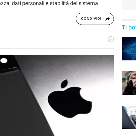
ezza, dati personali e stabilità del sistema
CONDIVIDI
Ti po
copywriter: per lavoro scrive e ottimizza i contenuti per i
bora con Libero Tecnologia per la sezione Scienza.