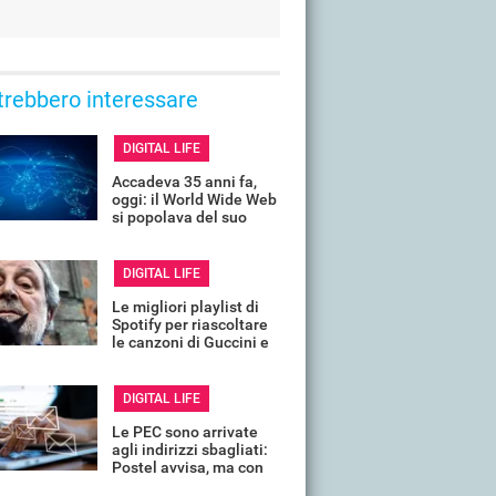
trebbero interessare
DIGITAL LIFE
Accadeva 35 anni fa,
oggi: il World Wide Web
si popolava del suo
primo sito, ecco com'era
DIGITAL LIFE
Le migliori playlist di
Spotify per riascoltare
le canzoni di Guccini e
ricordarlo così
DIGITAL LIFE
Le PEC sono arrivate
agli indirizzi sbagliati:
Postel avvisa, ma con
un mese di ritardo