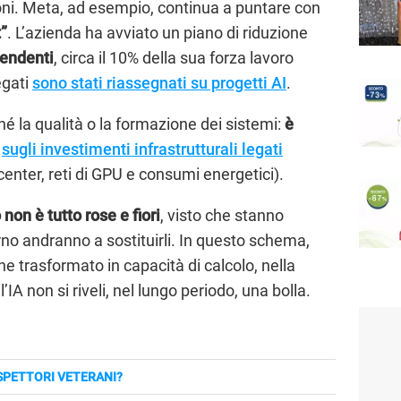
ni. Meta, ad esempio, continua a puntare con
t”
. L’azienda ha avviato un piano di riduzione
pendenti
, circa il 10% della sua forza lavoro
egati
sono stati riassegnati su progetti AI
.
né la qualità o la formazione dei sistemi:
è
a
sugli investimenti infrastrutturali legati
center, reti di GPU e consumi energetici).
non è tutto rose e fiori
, visto che stanno
no andranno a sostituirli. In questo schema,
ne trasformato in capacità di calcolo, nella
A non si riveli, nel lungo periodo, una bolla.
SPETTORI VETERANI?