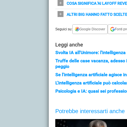
Per sopperire ai limiti dei sistemi d
COSA SIGNIFICA 'AI LAYOFF REV
non raggiungevano i risultati attes
Indica la tendenza delle aziende che
ALTRI BIG HANNO FATTO SCELTE 
qualità.
personale perché l’IA ha mostrato lim
Sì: aziende come Klarna hanno iniz
Seguici su:
Google Discover
Fonti pr
l’eccessiva automazione peggiorava 
Leggi anche
Svolta IA all'Unimore: l'intelligenza
Truffe delle case vacanza, adesso i 
peggio
Se l'intelligenza artificiale agisce
L'intelligenza artificiale può calco
Psicologia e IA: quasi sei professio