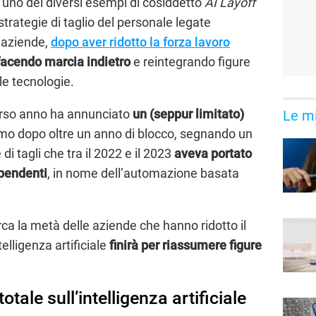
i uno dei diversi esempi di cosiddetto
AI Layoff
strategie di taglio del personale legate
 aziende,
dopo aver ridotto la forza lavoro
facendo marcia indietro
e reintegrando figure
lle tecnologie.
orso anno ha annunciato
un (seppur limitato)
Le mi
rimo dopo oltre un anno di blocco, segnando un
 di tagli che tra il 2022 e il 2023
aveva portato
ipendenti
, in nome dell’automazione basata
ca la metà delle aziende che hanno ridotto il
telligenza artificiale
finirà per riassumere figure
ale sull’intelligenza artificiale