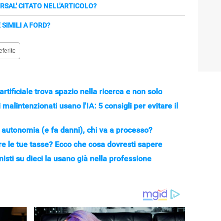
i controllo basati su IA: le telecamere e gli algoritmi
ERSAL' CITATO NELL'ARTICOLO?
i e servivano competenze umane per garantire la
, dopo tagli legati all’automazione, reintegrano
SIMILI A FORD?
iti pratici nella gestione di alcune attività.
iato nuove assunzioni dopo aver constatato che
eferite
l’esperienza utente; Gartner prevede molti reintegri.
 artificiale trova spazio nella ricerca e non solo
malintenzionati usano l'IA: 5 consigli per evitare il
 in autonomia (e fa danni), chi va a processo?
lare le tue tasse? Ecco che cosa dovresti sapere
nisti su dieci la usano già nella professione