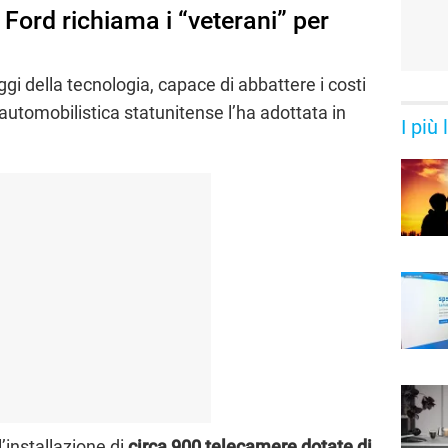
Ford richiama i “veterani” per
aggi della tecnologia, capace di abbattere i costi
a automobilistica statunitense l’ha adottata in
I più
l’installazione di
circa 900 telecamere dotate di