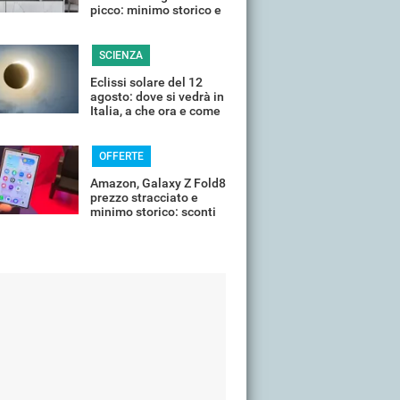
picco: minimo storico e
sconti all'80%
SCIENZA
Eclissi solare del 12
agosto: dove si vedrà in
Italia, a che ora e come
guardarla senza rischi
OFFERTE
Amazon, Galaxy Z Fold8
prezzo stracciato e
minimo storico: sconti
all'85%