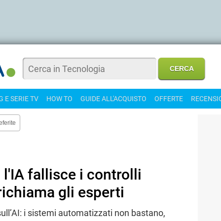
 E SERIE TV
HOW TO
GUIDE ALL'ACQUISTO
OFFERTE
RECENSI
eferite
l'IA fallisce i controlli
richiama gli esperti
sull’AI: i sistemi automatizzati non bastano,