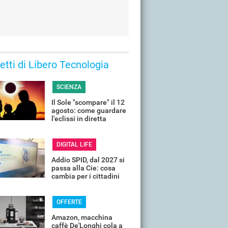
 letti di Libero Tecnologia
SCIENZA
Il Sole "scompare" il 12
agosto: come guardare
l'eclissi in diretta
streaming dall'Italia
DIGITAL LIFE
Addio SPID, dal 2027 si
passa alla Cie: cosa
cambia per i cittadini
OFFERTE
Amazon, macchina
caffè De'Longhi cola a