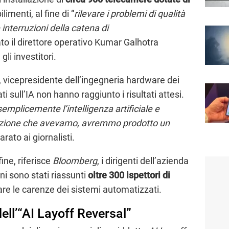
limenti, al fine di “
rilevare i problemi di qualità
e interruzioni della catena di
ato il direttore operativo Kumar Galhotra
li investitori.
 vicepresidente dell’ingegneria hardware dei
ati sull’IA non hanno raggiunto i risultati attesi.
plicemente l’intelligenza artificiale e
ttazione che avevamo, avremmo prodotto un
iarato ai giornalisti.
ine, riferisce
Bloomberg
, i dirigenti dell’azienda
nni sono stati riassunti
oltre 300 ispettori di
e le carenze dei sistemi automatizzati.
ell’“AI Layoff Reversal”