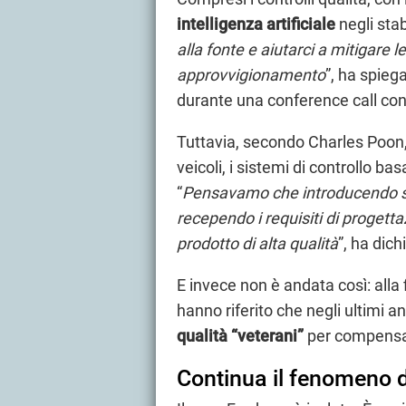
intelligenza artificiale
negli stabi
alla fonte e aiutarci a mitigare l
approvvigionamento
”, ha spieg
durante una conference call con g
Tuttavia, secondo Charles Poon,
veicoli, i sistemi di controllo bas
“
Pensavamo che introducendo sem
recependo i requisiti di proge
prodotto di alta qualità
”, ha dich
E invece non è andata così: alla f
hanno riferito che negli ultimi a
qualità “veterani”
per compensar
Continua il fenomeno d