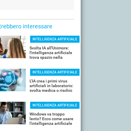
trebbero interessare
INTELLIGENZA ARTIFICIALE
Svolta IA all'Unimore:
l'intelligenza artificiale
trova spazio nella
ricerca e non solo
INTELLIGENZA ARTIFICIALE
L'IA crea i primi virus
artificiali in laboratorio:
svolta medica o rischio
biologico?
INTELLIGENZA ARTIFICIALE
Windows va troppo
lento? Ecco come usare
l'intelligenza artificiale
per velocizzarlo