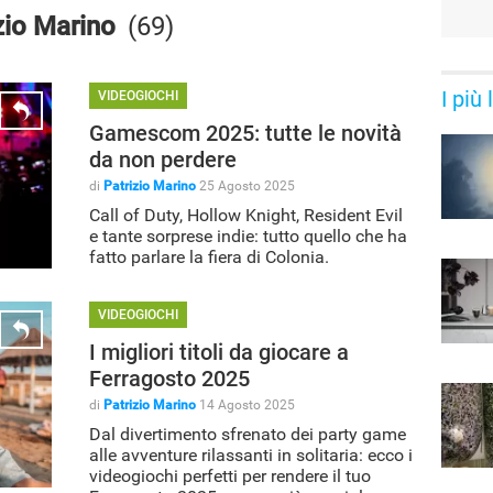
zio Marino
(69)
I più
VIDEOGIOCHI
Gamescom 2025: tutte le novità
da non perdere
di
Patrizio Marino
25 Agosto 2025
Call of Duty, Hollow Knight, Resident Evil
e tante sorprese indie: tutto quello che ha
fatto parlare la fiera di Colonia.
VIDEOGIOCHI
I migliori titoli da giocare a
Ferragosto 2025
di
Patrizio Marino
14 Agosto 2025
Dal divertimento sfrenato dei party game
alle avventure rilassanti in solitaria: ecco i
videogiochi perfetti per rendere il tuo