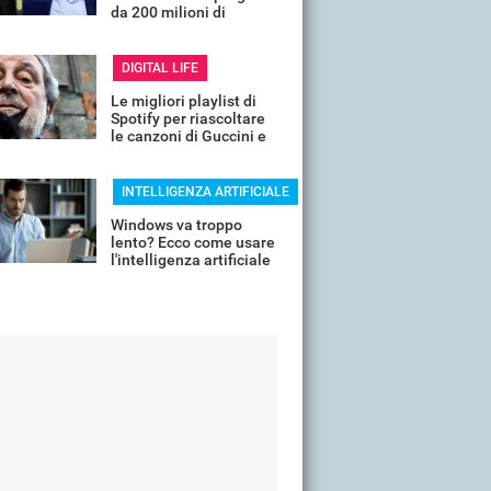
da 200 milioni di
DiCaprio e Bezos per la
fauna selvatica
DIGITAL LIFE
Le migliori playlist di
Spotify per riascoltare
le canzoni di Guccini e
ricordarlo così
INTELLIGENZA ARTIFICIALE
Windows va troppo
lento? Ecco come usare
l'intelligenza artificiale
per velocizzarlo