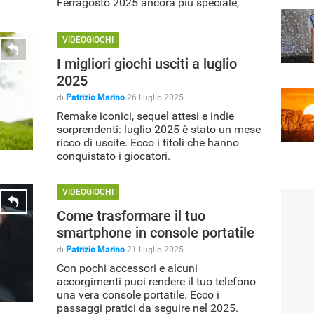
Ferragosto 2025 ancora più speciale,
ovunque tu sia.
VIDEOGIOCHI
I migliori giochi usciti a luglio
2025
di
Patrizio Marino
26 Luglio 2025
Remake iconici, sequel attesi e indie
sorprendenti: luglio 2025 è stato un mese
ricco di uscite. Ecco i titoli che hanno
conquistato i giocatori.
VIDEOGIOCHI
Come trasformare il tuo
smartphone in console portatile
di
Patrizio Marino
21 Luglio 2025
Con pochi accessori e alcuni
accorgimenti puoi rendere il tuo telefono
una vera console portatile. Ecco i
passaggi pratici da seguire nel 2025.