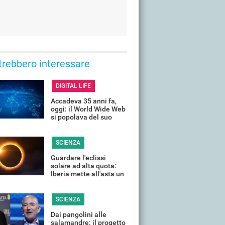
trebbero interessare
DIGITAL LIFE
Accadeva 35 anni fa,
oggi: il World Wide Web
si popolava del suo
primo sito, ecco com'era
SCIENZA
Guardare l'eclissi
solare ad alta quota:
Iberia mette all'asta un
volo speciale
SCIENZA
Dai pangolini alle
salamandre: il progetto