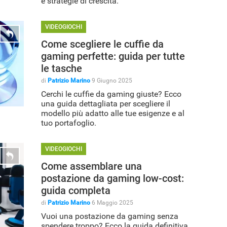
e strategie di crescita.
VIDEOGIOCHI
Come scegliere le cuffie da
gaming perfette: guida per tutte
le tasche
di
Patrizio Marino
9 Giugno 2025
Cerchi le cuffie da gaming giuste? Ecco
una guida dettagliata per scegliere il
modello più adatto alle tue esigenze e al
tuo portafoglio.
VIDEOGIOCHI
Come assemblare una
postazione da gaming low-cost:
guida completa
di
Patrizio Marino
6 Maggio 2025
Vuoi una postazione da gaming senza
spendere troppo? Ecco la guida definitiva