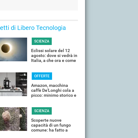
 letti di Libero Tecnologia
SCIENZA
Eclissi solare del 12
agosto: dove si vedrà in
Italia, a che ora e come
guardarla senza rischi
OFFERTE
Amazon, macchina
caffè De'Longhi cola a
picco: minimo storico e
sconti all'80%
SCIENZA
Scoperte nuove
capacità di un fungo
comune: ha fatto a
pezzi una plastica