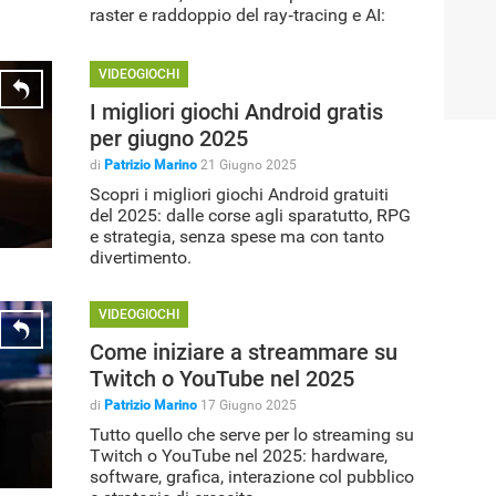
raster e raddoppio del ray‑tracing e AI:
ecco perché il gaming nei prossimi anni
sarà spettacolare.
VIDEOGIOCHI
I migliori giochi Android gratis
per giugno 2025
di
Patrizio Marino
21 Giugno 2025
Scopri i migliori giochi Android gratuiti
del 2025: dalle corse agli sparatutto, RPG
e strategia, senza spese ma con tanto
divertimento.
VIDEOGIOCHI
Come iniziare a streammare su
Twitch o YouTube nel 2025
di
Patrizio Marino
17 Giugno 2025
Tutto quello che serve per lo streaming su
Twitch o YouTube nel 2025: hardware,
software, grafica, interazione col pubblico