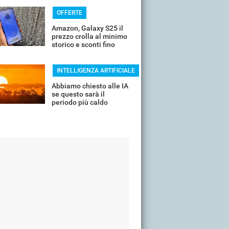
quasi indistruttibile
OFFERTE
Amazon, Galaxy S25 il
prezzo crolla al minimo
storico e sconti fino
all'85%
INTELLIGENZA ARTIFICIALE
Abbiamo chiesto alle IA
se questo sarà il
periodo più caldo
dell'anno o non siamo
ancora salvi