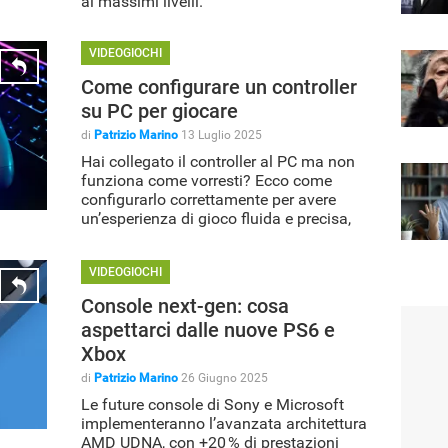
ai massimi livelli.
VIDEOGIOCHI
Come configurare un controller
su PC per giocare
di
Patrizio Marino
13 Luglio 2025
Hai collegato il controller al PC ma non
funziona come vorresti? Ecco come
configurarlo correttamente per avere
un’esperienza di gioco fluida e precisa,
anche senza mouse e tastiera.
VIDEOGIOCHI
Console next-gen: cosa
aspettarci dalle nuove PS6 e
Xbox
di
Patrizio Marino
26 Giugno 2025
Le future console di Sony e Microsoft
implementeranno l’avanzata architettura
AMD UDNA, con +20 % di prestazioni