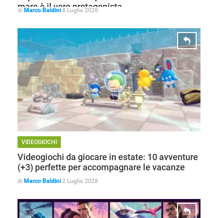
mare è il vero protagonista
di
Marco Baldini
8 Luglio 2026
VIDEOGIOCHI
Videogiochi da giocare in estate: 10 avventure
(+3) perfette per accompagnare le vacanze
di
Marco Baldini
2 Luglio 2026