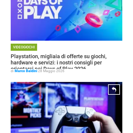
VIDEOGIOCHI
Playstation, migliaia di offerte su giochi,
hardware e servizi: i nostri consigli per
orientarsi nei Days of Play 2026
di
Marco Baldini
28 Maggio 2026