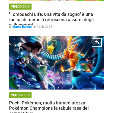
VIDEOGIOCHI
"Tomodachi Life: una vita da sogno" è una
fucina di meme: i retroscena assurdi degli
sviluppatori
di
Marco Baldini
16 Aprile 2026
VIDEOGIOCHI
Pochi Pokémon, molta immediatezza:
Pokémon Champions fa tabula rasa del