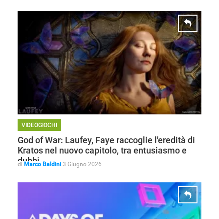
VIDEOGIOCHI
God of War: Laufey, Faye raccoglie l'eredità di
Kratos nel nuovo capitolo, tra entusiasmo e
dubbi
di
Marco Baldini
3 Giugno 2026