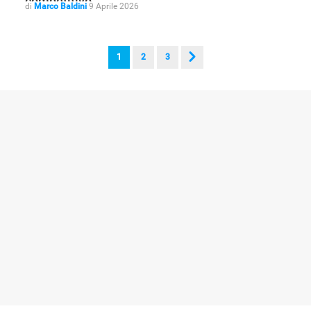
competitivo
di
Marco Baldini
9 Aprile 2026
1
2
3