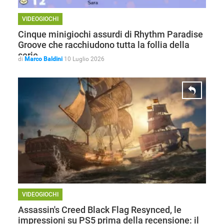
VIDEOGIOCHI
Cinque minigiochi assurdi di Rhythm Paradise
Groove che racchiudono tutta la follia della
serie
di
Marco Baldini
10 Luglio 2026
VIDEOGIOCHI
Assassin's Creed Black Flag Resynced, le
impressioni su PS5 prima della recensione: il