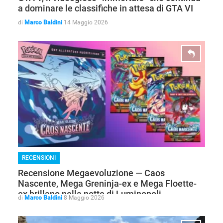
a dominare le classifiche in attesa di GTA VI
di
Marco Baldini
14 Maggio 2026
RECENSIONI
Recensione Megaevoluzione — Caos
Nascente, Mega Greninja-ex e Mega Floette-
ex brillano nella notte di Luminopoli
di
Marco Baldini
8 Maggio 2026