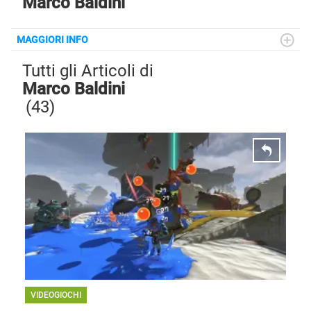
Marco Baldini
MAGGIORI INFO
Data di nascita
: 22/05/1989
Tutti gli Articoli di
Luogo di nascita
: Napoli
Marco Baldini
(43)
NEWS
VIDEOGIOCHI