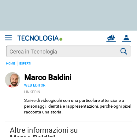
REGISTRATI
MAIL
ACCOUNT
Apri una nuova
MAIL
Cer
HOME
ESPERTI
AIUTO
Marco Baldini
WEB EDITOR
LINKEDIN
Scrive di videogiochi con una particolare attenzione a
personaggi, identità e rappresentazioni, perché ogni pixel
racconta una storia.
Altre informazioni su