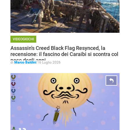
VIDEOGIOCHI
Assassin's Creed Black Flag Resynced, la
recensione: il fascino dei Caraibi si scontra col
peso degli anni
di
Marco Baldini
16 Luglio 2026
ANDROID