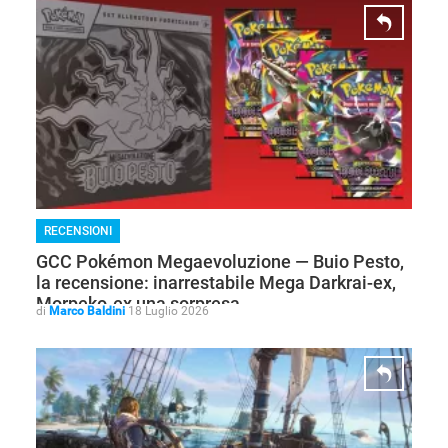
RECENSIONI
GCC Pokémon Megaevoluzione — Buio Pesto,
la recensione: inarrestabile Mega Darkrai-ex,
Morpeko-ex una sorpresa
di
Marco Baldini
18 Luglio 2026