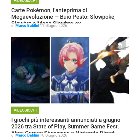
VIDEOGIOCHI
Carte Pokémon, l'anteprima di
Megaevoluzione — Buio Pesto: Slowpoke,
Slowbro e Mega Slowbro-ex
di
Marco Baldini
11 Giugno 2026
VIDEOGIOCHI
I giochi più interessanti annunciati a giugno
2026 tra State of Play, Summer Game Fest,
Xbox Games Showcase e Nintendo Direct
di
Marco Baldini
10 Giugno 2026
STREAMING E SERIE TV