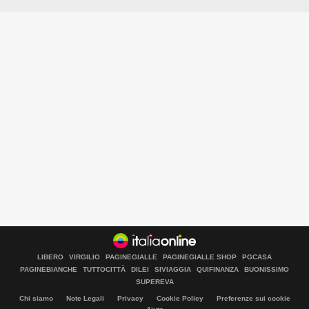
LIBERO
VIRGILIO
PAGINEGIALLE
PAGINEGIALLE SHOP
PGCASA
PAGINEBIANCHE
TUTTOCITTÀ
DILEI
SIVIAGGIA
QUIFINANZA
BUONISSIMO
SUPEREVA
Chi siamo
Note Legali
Privacy
Cookie Policy
Preferenze sui cookie