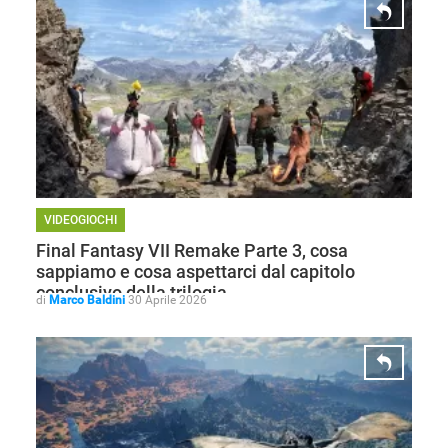
VIDEOGIOCHI
Final Fantasy VII Remake Parte 3, cosa
sappiamo e cosa aspettarci dal capitolo
conclusivo della trilogia
di
Marco Baldini
30 Aprile 2026