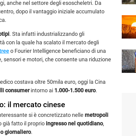
ggi, anche nel settore degli esoscheletri. Da
centro, dopo il vantaggio iniziale accumulato
ca.
otipi
. Sta infatti industrializzando gli
tà con la quale ha scalato il mercato degli
tree
o Fourier Intelligence beneficiano di una
ie, sensori e motori, che consente una riduzione
dico costava oltre 50mila euro, oggi la Cina
li consumer
intorno ai
1.000-1.500 euro
.
o: il mercato cinese
teressante si è concretizzato nelle
metropoli
 già fatto il proprio
ingresso nel quotidiano
,
o giornaliero
.