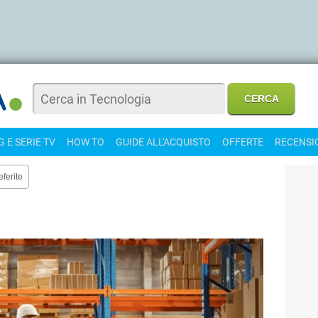
 E SERIE TV
HOW TO
GUIDE ALL'ACQUISTO
OFFERTE
RECENSI
eferite