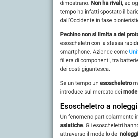
dimostrano.
Non ha rivali
, ad o
tempo ha infatti spostato il bari
dall’Occidente in fase pionieristi
Pechino non si limita a dei prot
esoscheletri con la stessa rapidi
smartphone. Aziende come
Uni
filiera di componenti, tra batter
dei costi gigantesca.
Se un tempo un
esoscheletro
me
introduce sul mercato dei
model
Esoscheletro a noleggi
Un fenomeno particolarmente in
asiatiche
. Gli esoscheletri hanno
attraverso il modello del
noleggi