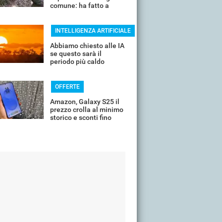
comune: ha fatto a
pezzi una plastica
quasi indistruttibile
INTELLIGENZA ARTIFICIALE
Abbiamo chiesto alle IA
se questo sarà il
periodo più caldo
dell'anno o non siamo
ancora salvi
OFFERTE
Amazon, Galaxy S25 il
prezzo crolla al minimo
storico e sconti fino
all'85%