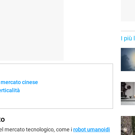
I più
l mercato cinese
rticalità
to
el mercato tecnologico, come i
robot umanoidi