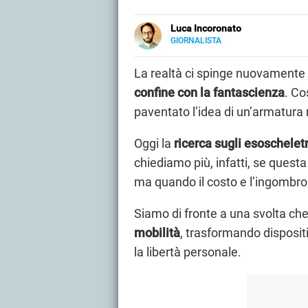
Luca Incoronato
GIORNALISTA
E-
Giornalista pubblicista ed esper
MAIL
giornalistiche fisiche e online, c
La realtà ci spinge nuovamente a
LINKEDIN
Libero Tecnologia scrivo nella s
confine con la fantascienza
. C
paventato l’idea di un’armatur
Oggi la
ricerca sugli esoscheletr
chiediamo più, infatti, se questa
ma quando il costo e l’ingombr
Siamo di fronte a una svolta ch
mobilità
, trasformando dispositiv
la libertà personale.