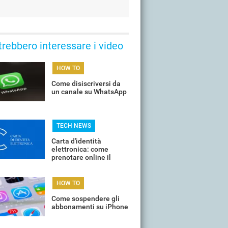
trebbero interessare i video
HOW TO
Come disiscriversi da
un canale su WhatsApp
TECH NEWS
Carta d'identità
elettronica: come
prenotare online il
proprio appuntamento
per il rinnovo
HOW TO
Come sospendere gli
abbonamenti su iPhone