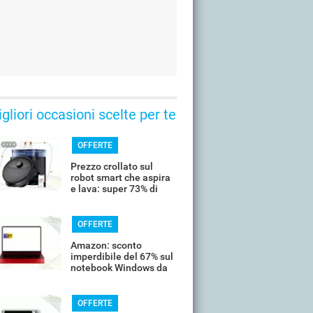
gliori occasioni scelte per te
OFFERTE
Prezzo crollato sul
robot smart che aspira
e lava: super 73% di
sconto
OFFERTE
Amazon: sconto
imperdibile del 67% sul
notebook Windows da
14’’
OFFERTE