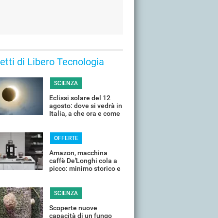
 letti di Libero Tecnologia
SCIENZA
Eclissi solare del 12
agosto: dove si vedrà in
Italia, a che ora e come
guardarla senza rischi
OFFERTE
Amazon, macchina
caffè De'Longhi cola a
picco: minimo storico e
sconti all'80%
SCIENZA
Scoperte nuove
capacità di un fungo