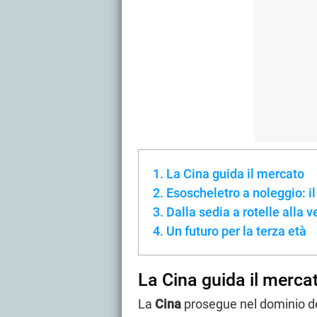
La Cina guida il mercato
Esoscheletro a noleggio: i
Dalla sedia a rotelle alla ve
Un futuro per la terza età
La Cina guida il merca
La
Cina
prosegue nel dominio d