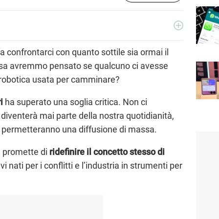
to copywriter, ho accumulato esperienze in TV, redazioni
osì come in TV, come autore, giornalista e copywriter. Per
 confrontarci con quanto sottile sia ormai il
ezione Scienza.
osa avremmo pensato se qualcuno ci avesse
a robotica usata per camminare?
i
ha superato una soglia critica. Non ci
 diventerà mai parte della nostra quotidianità,
o permetteranno una diffusione di massa.
e promette di
ridefinire il concetto stesso di
i nati per i conflitti e l’industria in strumenti per