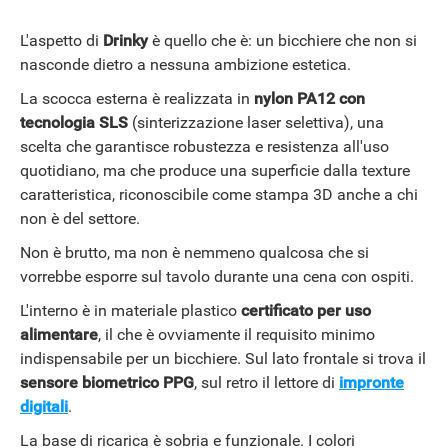
L'aspetto di
Drinky
è quello che è: un bicchiere che non si
nasconde dietro a nessuna ambizione estetica.
La scocca esterna è realizzata in
nylon PA12 con
tecnologia SLS
(sinterizzazione laser selettiva), una
scelta che garantisce robustezza e resistenza all'uso
quotidiano, ma che produce una superficie dalla texture
caratteristica, riconoscibile come stampa 3D anche a chi
non è del settore.
Non è brutto, ma non è nemmeno qualcosa che si
vorrebbe esporre sul tavolo durante una cena con ospiti.
L'interno è in materiale plastico
certificato per uso
alimentare
, il che è ovviamente il requisito minimo
indispensabile per un bicchiere. Sul lato frontale si trova il
sensore biometrico PPG
, sul retro il lettore di
impronte
digitali
.
APPLE
La base di ricarica è sobria e funzionale. I colori