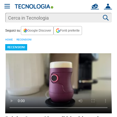
REGISTRATI
MAIL
ACCOUNT
Apri una nuova
MAIL
Cer
Seguici su:
Google Discover
Fonti preferite
AIUTO
HOME
RECENSIONI
RECENSIONI