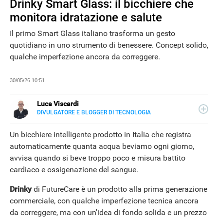
Drinky Smart Glass: il bicchiere che
monitora idratazione e salute
Il primo Smart Glass italiano trasforma un gesto
quotidiano in uno strumento di benessere. Concept solido,
qualche imperfezione ancora da correggere.
30/05/26 10:51
Luca Viscardi
DIVULGATORE E BLOGGER DI TECNOLOGIA
E-
Conduttore radiofonico, blogger e scrittore. Da anni
MAIL
impegnato nella divulgazione della cultura digitale, è
Un bicchiere intelligente prodotto in Italia che registra
LINKEDIN
fondatore e Chief editor di MisterGadget.Tech
INSTAGRAM
automaticamente quanta acqua beviamo ogni giorno,
FACEBOOK
avvisa quando si beve troppo poco e misura battito
SITO
cardiaco e ossigenazione del sangue.
Drinky
di FutureCare è un prodotto alla prima generazione
NEWS
commerciale, con qualche imperfezione tecnica ancora
da correggere, ma con un'idea di fondo solida e un prezzo