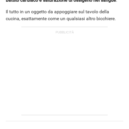
battito cardiaco e saturazione di ossigeno nel sangue
.
Il tutto in un oggetto da appoggiare sul tavolo della
cucina, esattamente come un qualsiasi altro bicchiere.