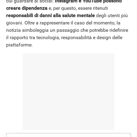
cui guardare ai social:
Instagram e YouTube possono
creare dipendenza
e, per questo, essere ritenuti
responsabili di danni alla salute mentale
degli utenti più
NEWS
giovani. Oltre a rappresentare il caso del momento, la
notizia simboleggia un passaggio che potrebbe ridefinire
il rapporto tra tecnologia, responsabilità e design delle
piattaforme.