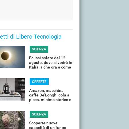
 letti di Libero Tecnologia
SCIENZA
Eclissi solare del 12
agosto: dove si vedrà in
Italia, a che ora e come
guardarla senza rischi
OFFERTE
Amazon, macchina
caffè De'Longhi cola a
picco: minimo storico e
sconti all'80%
SCIENZA
Scoperte nuove
capacità di un fungo