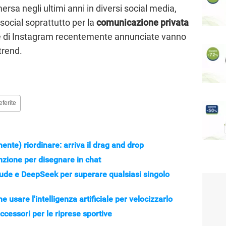
sa negli ultimi anni in diversi social media,
social soprattutto per la
comunicazione privata
iche di Instagram recentemente annunciate vanno
trend.
eferite
mente) riordinare: arriva il drag and drop
nzione per disegnare in chat
de e DeepSeek per superare qualsiasi singolo
usare l'intelligenza artificiale per velocizzarlo
ccessori per le riprese sportive