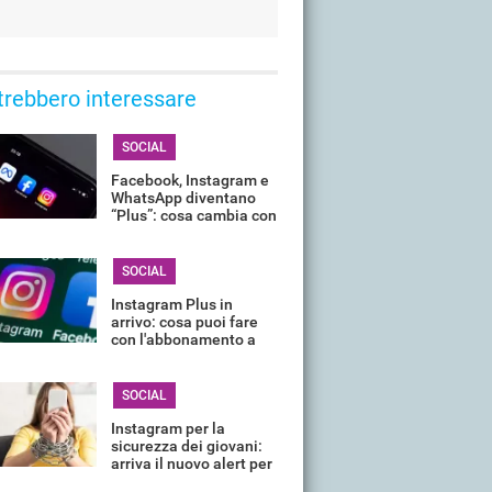
trebbero interessare
SOCIAL
Facebook, Instagram e
WhatsApp diventano
“Plus”: cosa cambia con
l’IA di Meta
SOCIAL
Instagram Plus in
arrivo: cosa puoi fare
con l'abbonamento a
pagamento e quanto
costerà
SOCIAL
Instagram per la
sicurezza dei giovani:
arriva il nuovo alert per
prevenire gesti estremi