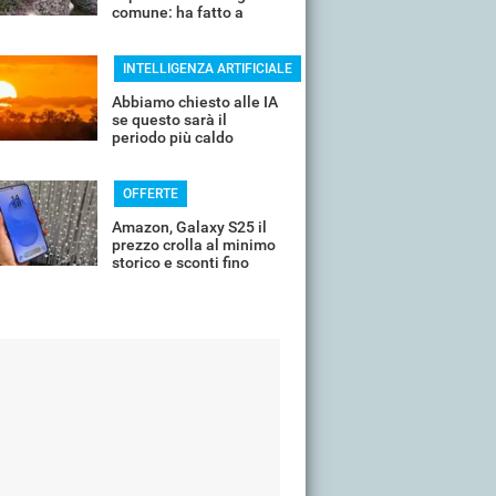
comune: ha fatto a
pezzi una plastica
quasi indistruttibile
INTELLIGENZA ARTIFICIALE
Abbiamo chiesto alle IA
se questo sarà il
periodo più caldo
dell'anno o non siamo
ancora salvi
OFFERTE
Amazon, Galaxy S25 il
prezzo crolla al minimo
storico e sconti fino
all'85%