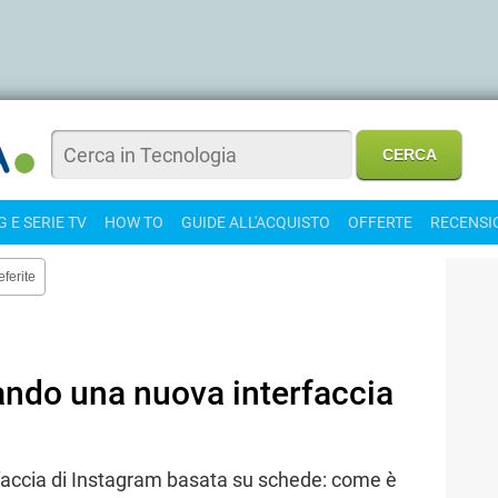
 E SERIE TV
HOW TO
GUIDE ALL'ACQUISTO
OFFERTE
RECENSI
eferite
ando una nuova interfaccia
erfaccia di Instagram basata su schede: come è