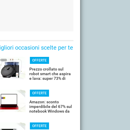
gliori occasioni scelte per te
OFFERTE
Prezzo crollato sul
robot smart che aspira
e lava: super 73% di
sconto
OFFERTE
Amazon: sconto
imperdibile del 67% sul
notebook Windows da
14’’
OFFERTE