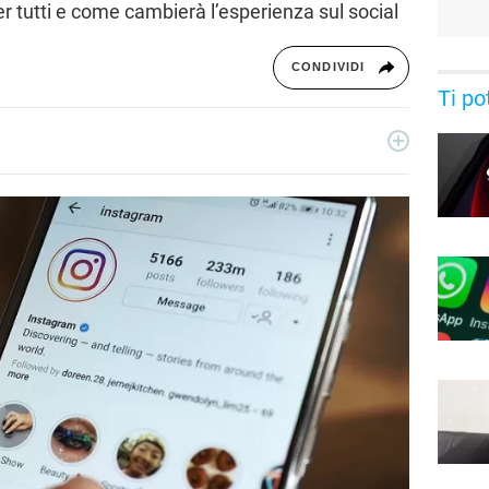
er tutti e come cambierà l’esperienza sul social
CONDIVIDI
Ti po
essionista e collabora con testate nazionali, online e
ive di serie tv, film e spettacolo.