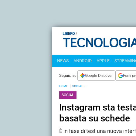
LIBERO
NEWS
ANDROID
APPLE
STREAMING
Seguici su:
Google Discover
Fonti pr
HOME
SOCIAL
SOCIAL
Instagram sta test
basata su schede
È in fase di test una nuova int