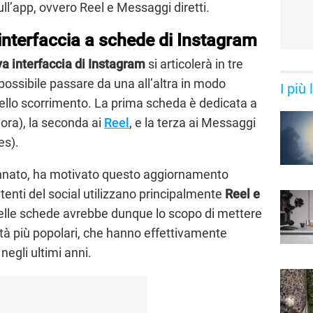
l’app, ovvero Reel e Messaggi diretti.
interfaccia a schede di Instagram
va interfaccia di Instagram
si articolerà in tre
 possibile passare da una all’altra in modo
I più
 dello scorrimento. La prima scheda è dedicata a
ora), la seconda ai
Reel
, e la terza ai Messaggi
es).
nnato, ha motivato questo aggiornamento
enti del social utilizzano principalmente
Reel e
lle schede avrebbe dunque lo scopo di mettere
ità più popolari, che hanno effettivamente
negli ultimi anni.