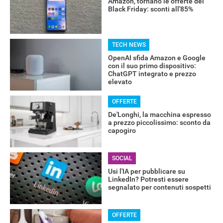
Amazon, tornano le offerte del
Black Friday: sconti all'85%
RECENSIONI
TECH NEWS
OpenAI sfida Amazon e Google
con il suo primo dispositivo:
ChatGPT integrato e prezzo
elevato
OFFERTE
De'Longhi, la macchina espresso
a prezzo piccolissimo: sconto da
capogiro
SOCIAL
Usi l'IA per pubblicare su
LinkedIn? Potresti essere
segnalato per contenuti sospetti
OFFERTE