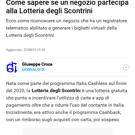
Come sapere se un negozio partecipa
alla Lotteria degli Scontrini
Ecco come riconoscere un negozio che ha un registratore
telematico abilitato a generare i biglietti virtuali della
Lotteria degli Scontrini.
Aggiornato:
22/08/24 15:02
Giuseppe Croce
GIORNALISTA
LINKEDIN
Peppe Croce, giornalista dal 2008, si occupa di device
elettronici e nuove tecnologie applicate al mondo
Nata come parte del programma Italia Cashless sul finire
automotive. È entrato in Libero Tecnologia nel 2018.
del 2020, la
Lotteria degli Scontrin
i è una lotteria gratuita
che punta a incentivare l’utilizzo di carte e app di
pagamento oltre che a ridurre l’uso del contante in Italia.
NEWS
Inizialmente, era attivo anche il programma Cashback,
con un rimborso sugli acquisti con carta, poi sospeso.