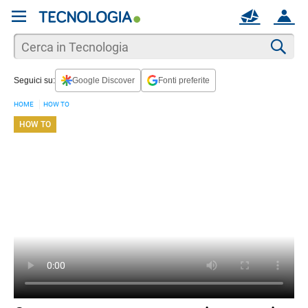
REGISTRATI
MAIL
ACCOUNT
Apri una nuova
MAIL
Cer
Seguici su:
Google Discover
Fonti preferite
AIUTO
HOME
HOW TO
HOW TO