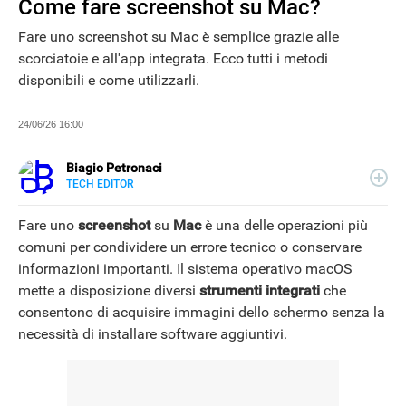
Come fare screenshot su Mac?
Fare uno screenshot su Mac è semplice grazie alle
scorciatoie e all'app integrata. Ecco tutti i metodi
disponibili e come utilizzarli.
24/06/26 16:00
Biagio Petronaci
TECH EDITOR
E-
Scrive di tecnologia e innovazione digitale analizzando
MAIL
trend e impatti socio-culturali.
Fare uno
screenshot
su
Mac
è una delle operazioni più
LINKEDIN
comuni per condividere un errore tecnico o conservare
informazioni importanti. Il sistema operativo macOS
mette a disposizione diversi
strumenti integrati
che
consentono di acquisire immagini dello schermo senza la
necessità di installare software aggiuntivi.
NEWS