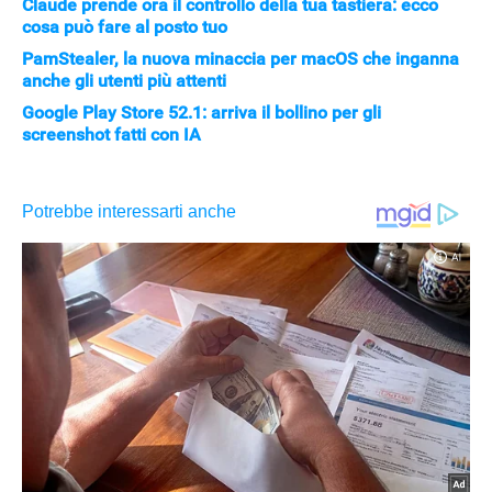
Claude prende ora il controllo della tua tastiera: ecco
cosa può fare al posto tuo
PamStealer, la nuova minaccia per macOS che inganna
anche gli utenti più attenti
Google Play Store 52.1: arriva il bollino per gli
screenshot fatti con IA