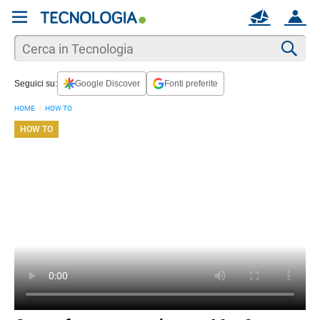
REGISTRATI
MAIL
ACCOUNT
Apri una nuova
MAIL
Cer
Seguici su:
Google Discover
Fonti preferite
AIUTO
HOME
HOW TO
HOW TO