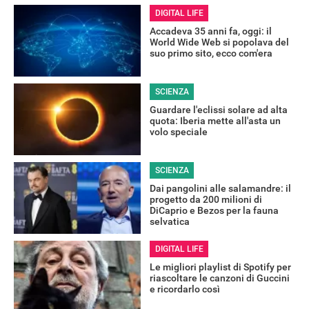
DIGITAL LIFE
Accadeva 35 anni fa, oggi: il
World Wide Web si popolava del
suo primo sito, ecco com'era
SCIENZA
Guardare l'eclissi solare ad alta
quota: Iberia mette all'asta un
volo speciale
SCIENZA
Dai pangolini alle salamandre: il
progetto da 200 milioni di
DiCaprio e Bezos per la fauna
selvatica
DIGITAL LIFE
Le migliori playlist di Spotify per
riascoltare le canzoni di Guccini
e ricordarlo così