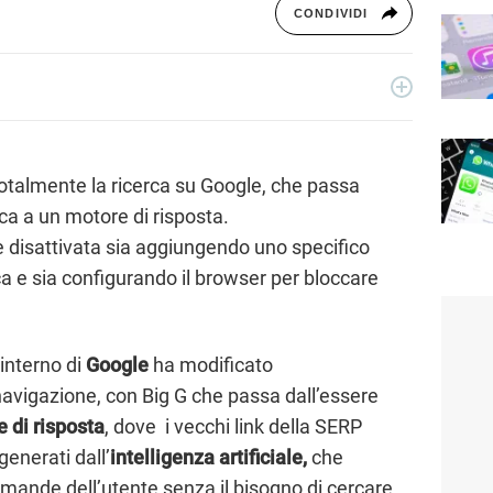
CONDIVIDI
 dal 2011, giornalista dal 2019, ha lavorato per il web e per la
sica, cultura, lifestyle e tecnologia.
otalmente la ricerca su Google, che passa
rca a un motore di risposta.
e disattivata sia aggiungendo uno specifico
ca e sia configurando il browser per bloccare
’interno di
Google
ha modificato
avigazione, con Big G che passa dall’essere
 di risposta
, dove i vecchi link della SERP
generati dall’
intelligenza artificiale,
che
mande dell’utente senza il bisogno di cercare