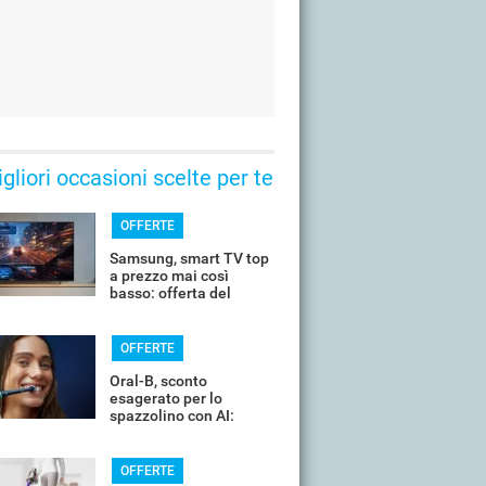
gliori occasioni scelte per te
OFFERTE
Samsung, smart TV top
a prezzo mai così
basso: offerta del
giorno
OFFERTE
Oral-B, sconto
esagerato per lo
spazzolino con AI:
costa pochissimo
OFFERTE