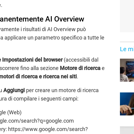
e.
manentemente AI Overview
ivamente i risultati di AI Overview può
a applicare un parametro specifico a tutte le
Le mi
le Impostazioni del browser
(accessibili dal
 scorrere fino alla sezione
Motore di ricerca
e
motori di ricerca e ricerca nei siti
.
su
Aggiungi
per creare un motore di ricerca
ra di compilare i seguenti campi:
gle (Web)
oogle.com/search?q=google.com
uery: https://www.google.com/search?