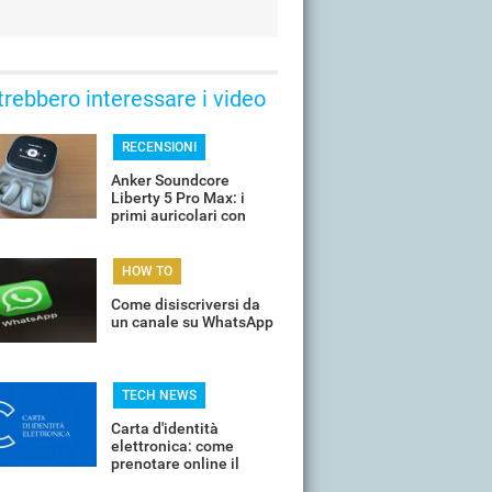
trebbero interessare i video
RECENSIONI
Anker Soundcore
Liberty 5 Pro Max: i
primi auricolari con
chip AI a bordo
HOW TO
Come disiscriversi da
un canale su WhatsApp
TECH NEWS
Carta d'identità
elettronica: come
prenotare online il
proprio appuntamento