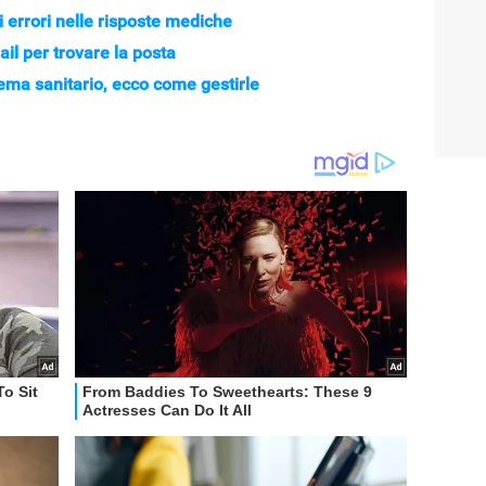
 errori nelle risposte mediche
il per trovare la posta
tema sanitario, ecco come gestirle