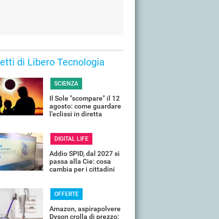
 letti di Libero Tecnologia
SCIENZA
Il Sole "scompare" il 12
agosto: come guardare
l'eclissi in diretta
streaming dall'Italia
DIGITAL LIFE
Addio SPID, dal 2027 si
passa alla Cie: cosa
cambia per i cittadini
OFFERTE
Amazon, aspirapolvere
Dyson crolla di prezzo: