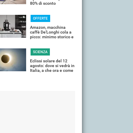
80% di sconto
OFFERTE
Amazon, macchina
caffè De'Longhi cola a
picco: minimo storico e
sconti all'80%
SCIENZA
Eclissi solare del 12
agosto: dove si vedrà in
Italia, a che ora e come
guardarla senza rischi