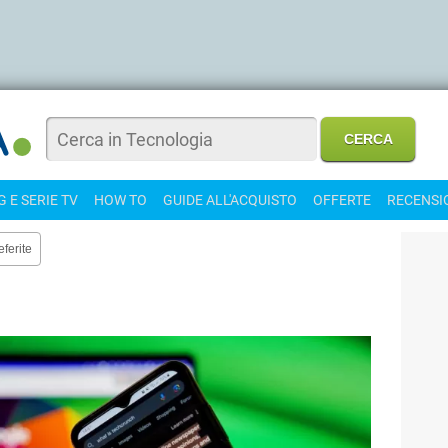
 E SERIE TV
HOW TO
GUIDE ALL'ACQUISTO
OFFERTE
RECENSI
eferite