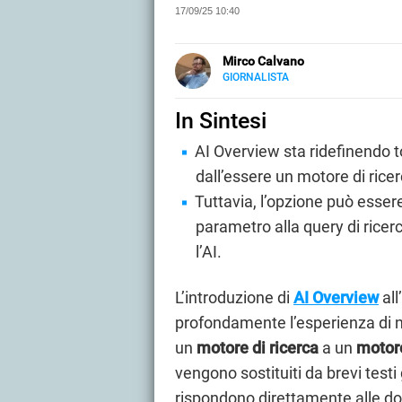
17/09/25 10:40
Mirco Calvano
GIORNALISTA
LINKEDIN
Attivo nel mondo dell’editoria sin
carta stampata occupandosi di mu
In Sintesi
AI Overview sta ridefinendo t
dall’essere un motore di rice
Tuttavia, l’opzione può esser
parametro alla query di ricer
l’AI.
L’introduzione di
AI Overview
all
profondamente l’esperienza di n
un
motore di ricerca
a un
motore
vengono sostituiti da brevi testi 
rispondono direttamente alle do