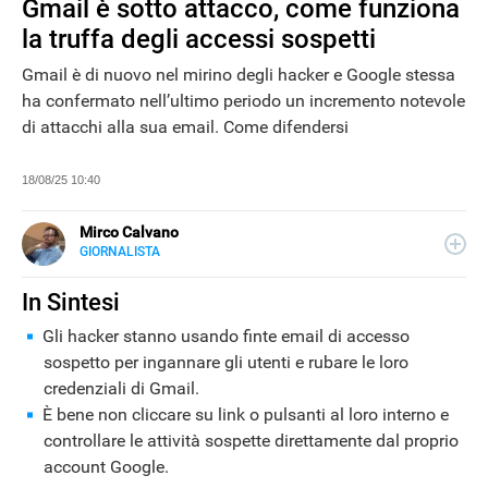
Gmail è sotto attacco, come funziona
la truffa degli accessi sospetti
Gmail è di nuovo nel mirino degli hacker e Google stessa
ha confermato nell’ultimo periodo un incremento notevole
di attacchi alla sua email. Come difendersi
18/08/25 10:40
Mirco Calvano
GIORNALISTA
LINKEDIN
Attivo nel mondo dell’editoria sin dal 2011, giornalista dal
2019, ha lavorato per il web e per la carta stampata
In Sintesi
occupandosi di musica, cultura, lifestyle e tecnologia.
Gli hacker stanno usando finte email di accesso
sospetto per ingannare gli utenti e rubare le loro
credenziali di Gmail.
NEWS
È bene non cliccare su link o pulsanti al loro interno e
controllare le attività sospette direttamente dal proprio
account Google.