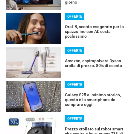
giorno
OFFERTE
Oral-B, sconto esagerato per lo
spazzolino con AI: costa
pochissimo
OFFERTE
Amazon, aspirapolvere Dyson
crolla di prezzo: 80% di sconto
OFFERTE
Galaxy S25 al minimo storico,
questo è lo smartphone da
comprare oggi
OFFERTE
Prezzo crollato sul robot smart
che aspira e lava: super 73% di