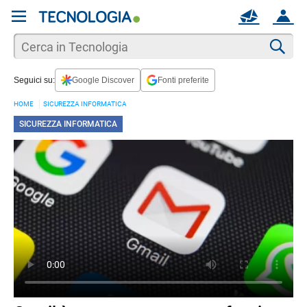
REGISTRATI
MAIL
ACCOUNT
Apri una nuova
MAIL
Cer
Seguici su:
Google Discover
Fonti preferite
AIUTO
HOME
SICUREZZA INFORMATICA
SICUREZZA INFORMATICA