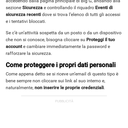
accedendo dalla pagina principale di Big G, andando alla
sezione
Sicurezza
e controllando il riquadro
Eventi di
sicurezza recenti
dove si trova l’elenco di tutti gli accessi
e i tentativi bloccati.
ANDROID
Se c’è un’attività sospetta da un posto o da un dispositivo
che non si conosce, bisogna cliccare su
Proteggi il tuo
account
e cambiare immediatamente la password e
rafforzare la sicurezza.
Come proteggere i propri dati personali
Come appena detto se si riceve un’email di questo tipo è
bene sempre non cliccare sui link al suo interno e,
naturalmente,
non inserire le proprie credenziali
.