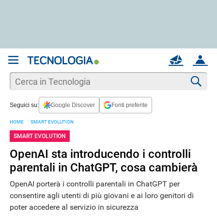
REGISTRATI
MAIL
ACCOUNT
Apri una nuova
MAIL
Cer
Seguici su:
Google Discover
Fonti preferite
AIUTO
HOME
SMART EVOLUTION
SMART EVOLUTION
OpenAI sta introducendo i controlli
parentali in ChatGPT, cosa cambierà
OpenAI porterà i controlli parentali in ChatGPT per
consentire agli utenti di più giovani e ai loro genitori di
poter accedere al servizio in sicurezza