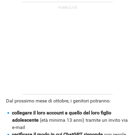
ANDROID
Dal prossimo mese di ottobre, i genitori potranno:
collegare il loro account a quello del loro figlio
adolescente
(età minima 13 anni) tramite un invito via
e-mail
verificare il modo in cui ChatGPT risponde
con regole