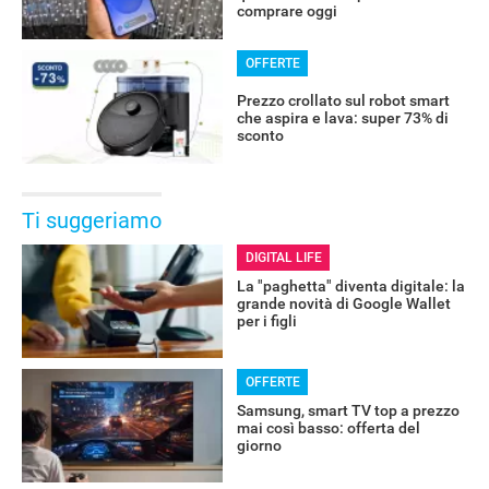
comprare oggi
OFFERTE
ALTRO
Prezzo crollato sul robot smart
che aspira e lava: super 73% di
sconto
Ti suggeriamo
DIGITAL LIFE
La "paghetta" diventa digitale: la
grande novità di Google Wallet
per i figli
OFFERTE
Samsung, smart TV top a prezzo
mai così basso: offerta del
giorno