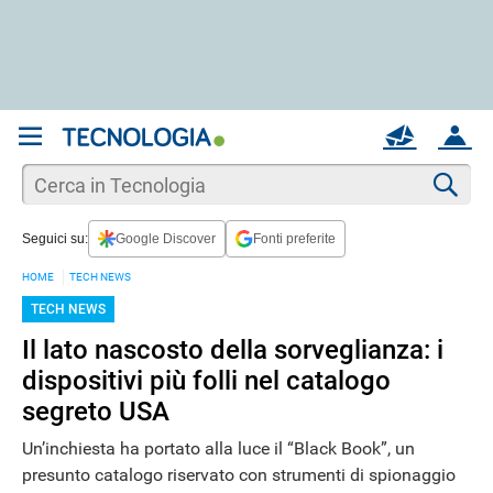
REGISTRATI
MAIL
ACCOUNT
Apri una nuova
MAIL
Cer
Seguici su:
Google Discover
Fonti preferite
AIUTO
HOME
TECH NEWS
TECH NEWS
Il lato nascosto della sorveglianza: i
dispositivi più folli nel catalogo
segreto USA
Un’inchiesta ha portato alla luce il “Black Book”, un
presunto catalogo riservato con strumenti di spionaggio