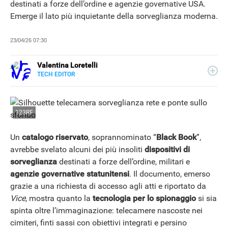
destinati a forze dell’ordine e agenzie governative USA.
Emerge il lato più inquietante della sorveglianza moderna.
23/04/26 07:30
Valentina Loretelli
TECH EDITOR
E-
Web content writer e curiosa ricercatrice di notizie, ha
MAIL
collaborato con blog e siti news a tema tech, per Libero
SITO
Tecnologia si occupa della sezione Scienza Pop. La sua
passione più grande? La fotografia.
123RF
Un
catalogo riservato
, soprannominato “
Black Book
”,
avrebbe svelato alcuni dei più insoliti
dispositivi di
sorveglianza
destinati a forze dell’ordine, militari e
agenzie governative statunitensi
. Il documento, emerso
grazie a una richiesta di accesso agli atti e riportato da
Vice
, mostra quanto la
tecnologia per lo spionaggio
si sia
spinta oltre l’immaginazione: telecamere nascoste nei
cimiteri, finti sassi con obiettivi integrati e persino