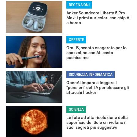
RECENSIONI
Anker Soundcore Liberty 5 Pro
Max: i primi auricolari con chip AI
a bordo
OFFERTE
Oral-B, sconto esagerato per lo
spazzolino con AI: costa
pochissimo
SICUREZZA INFORMATICA
OpenAI impara a leggere i
"pensieri" dell'IA per bloccare gli
attacchi hacker
SCIENZA
Le foto ad alta risoluzione della
superficie del Sole ci rivelano i
suoi segreti più suggestivi
Libero Tecnologia è un prodotto Italiaonline