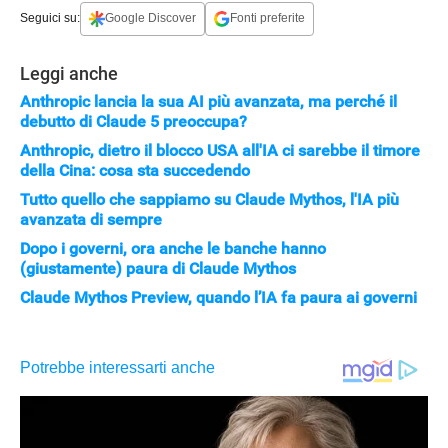
nelle mani sbagliate.
Seguici su:
Google Discover
Fonti preferite
calcolo, limitandone l'uso su larga scala da parte del
governo.
Leggi anche
Anthropic lancia la sua AI più avanzata, ma perché il
debutto di Claude 5 preoccupa?
Anthropic, dietro il blocco USA all'IA ci sarebbe il timore
della Cina: cosa sta succedendo
Tutto quello che sappiamo su Claude Mythos, l'IA più
avanzata di sempre
Dopo i governi, ora anche le banche hanno
(giustamente) paura di Claude Mythos
STREAMING E SERIE TV
Claude Mythos Preview, quando l’IA fa paura ai governi