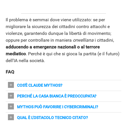
Il problema è semmai dove viene utilizzato: se per
migliorare la sicurezza dei cittadini contro attacchi e
violenze, garantendo dunque la libertà di movimento;
oppure per controllare in maniera
orwelliana
i cittadini,
adducendo a emergenze nazionali o al terrore
mediatico
. Perché è qui che si gioca la partita (e il futuro)
dell’IA nella società.
FAQ
COS'È CLAUDE MYTHOS?
Un modello di Anthropic specializzato
PERCHÉ LA CASA BIANCA È PREOCCUPATA?
nell'individuazione di vulnerabilità informatiche,
Teme che Mythos, se esteso, possa essere usato non
MYTHOS PUÒ FAVORIRE I CYBERCRIMINALI?
pensato per rafforzare la difesa ma potenzialmente
solo per difesa ma anche per attaccare infrastrutture o
sfruttabile anche per attacchi.
Sì: individuando vulnerabilità complesse, potrebbe
QUAL È L'OSTACOLO TECNICO CITATO?
essere sfruttato da attori malevoli.
offrire vantaggi anche a hacker organizzati se finisse
Secondo il WSJ Mythos richiederebbe elevate risorse di