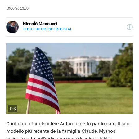
10/05/26 13:30
Niccolò Mencucci
TECH EDITOR ESPERTO DI AI
E-
Classe 1994, ha collaborato e collabora tuttora con
MAIL
testate e siti di informazione, con focus sulle principali
LINKEDIN
novità dell'IA.
123
Continua a far discutere Anthropic e, in particolare, il suo
modello più recente della famiglia Claude, Mythos,
specializzato nell’individuazione di vulnerabilità