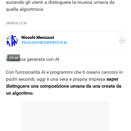
aiutando gli utenti a distinguere la musica umana da
quella algoritmica.
18/06/26 11:30
Niccolò Mencucci
TECH EDITOR ESPERTO DI AI
E-
Classe 1994, ha collaborato e collabora tuttora con
MAIL
testate e siti di informazione, con focus sulle principali
LINKEDIN
iStock
novità dell'IA.
Con funzionalità AI e programmi che ti creano canzoni in
pochi secondi, oggi è una vera e propria impresa
saper
distinguere una composizione umana da una creata da
un algoritmo.