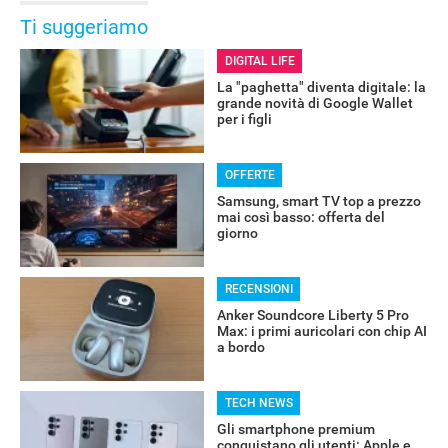
Ti suggeriamo
DIGITAL LIFE
La "paghetta" diventa digitale: la
grande novità di Google Wallet
per i figli
OFFERTE
Samsung, smart TV top a prezzo
mai così basso: offerta del
giorno
RECENSIONI
RECENSIONI
Anker Soundcore Liberty 5 Pro
Max: i primi auricolari con chip AI
a bordo
TECH NEWS
Gli smartphone premium
conquistano gli utenti: Apple e