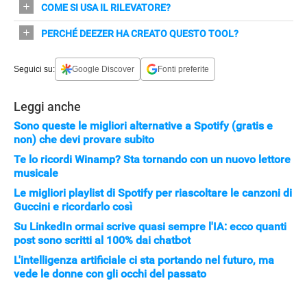
Supporta 20 piattaforme di streaming popolari, tra cui
COME SI USA IL RILEVATORE?
99,8%.
Spotify, Apple Music, SoundCloud e YouTube Music.
Accedi al sito dedicato, selezioni il servizio, autorizzi
PERCHÉ DEEZER HA CREATO QUESTO TOOL?
Deezer ad accedere alle playlist e avvii l'analisi.
Per contrastare la diffusione di brani generati dall'IA e
Seguici su:
Google Discover
Fonti preferite
rimuoverli dai sistemi di raccomandazione e playlist
editoriali.
Leggi anche
Sono queste le migliori alternative a Spotify (gratis e
non) che devi provare subito
Te lo ricordi Winamp? Sta tornando con un nuovo lettore
musicale
Le migliori playlist di Spotify per riascoltare le canzoni di
Guccini e ricordarlo così
Su LinkedIn ormai scrive quasi sempre l'IA: ecco quanti
post sono scritti al 100% dai chatbot
L'intelligenza artificiale ci sta portando nel futuro, ma
vede le donne con gli occhi del passato