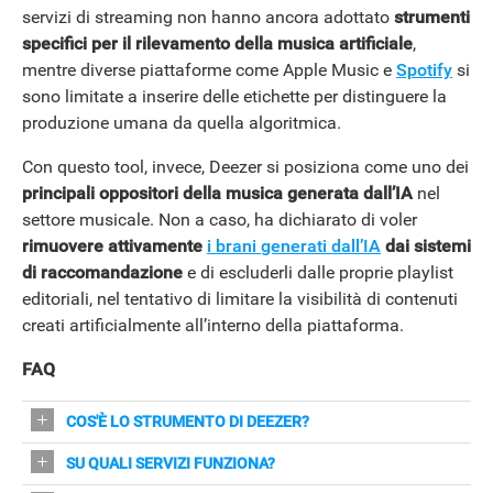
servizi di streaming non hanno ancora adottato
strumenti
specifici per il rilevamento della musica artificiale
,
APPLE
mentre diverse piattaforme come Apple Music e
Spotify
si
sono limitate a inserire delle etichette per distinguere la
produzione umana da quella algoritmica.
Con questo tool, invece, Deezer si posiziona come uno dei
principali oppositori della musica generata dall’IA
nel
settore musicale. Non a caso, ha dichiarato di voler
rimuovere attivamente
i brani generati dall’IA
dai sistemi
di raccomandazione
e di escluderli dalle proprie playlist
editoriali, nel tentativo di limitare la visibilità di contenuti
creati artificialmente all’interno della piattaforma.
FAQ
COS'È LO STRUMENTO DI DEEZER?
Un sistema online che verifica se i brani nelle playlist
SU QUALI SERVIZI FUNZIONA?
sono generati dall'IA, con precisione dichiarata del