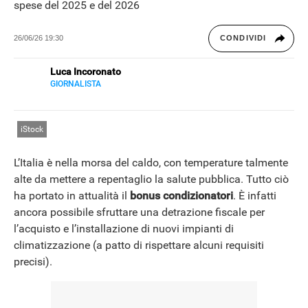
spese del 2025 e del 2026
26/06/26 19:30
CONDIVIDI
HOW TO
Luca Incoronato
GIORNALISTA
E-
GUIDE ALL'ACQUISTO
Giornalista pubblicista ed esperto copywriter, ho
MAIL
accumulato esperienze in TV, redazioni giornalistiche
LINKEDIN
fisiche e online, così come in TV, come autore, giornalista
iStock
e copywriter. Per Libero Tecnologia scrivo nella sezione
Scienza.
OFFERTE
L’Italia è nella morsa del caldo, con temperature talmente
alte da mettere a repentaglio la salute pubblica. Tutto ciò
ha portato in attualità il
bonus condizionatori
. È infatti
RECENSIONI
ancora possibile sfruttare una detrazione fiscale per
l’acquisto e l’installazione di nuovi impianti di
climatizzazione (a patto di rispettare alcuni requisiti
ALTRO
precisi).
Libero Tecnologia è un prodotto Italiaonline