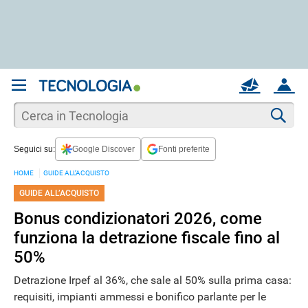
REGISTRATI
MAIL
ACCOUNT
Apri una nuova
MAIL
Cer
NEWS
Seguici su:
Google Discover
Fonti preferite
AIUTO
HOME
GUIDE ALL’ACQUISTO
ANDROID
GUIDE ALL’ACQUISTO
Bonus condizionatori 2026, come
funziona la detrazione fiscale fino al
APPLE
50%
Detrazione Irpef al 36%, che sale al 50% sulla prima casa:
requisiti, impianti ammessi e bonifico parlante per le
STREAMING E SERIE TV