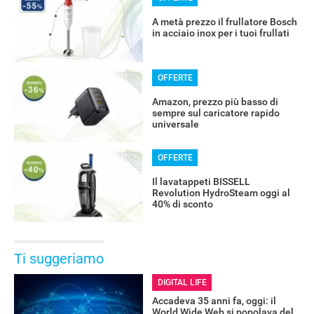
A metà prezzo il frullatore Bosch
in acciaio inox per i tuoi frullati
OFFERTE
Amazon, prezzo più basso di
sempre sul caricatore rapido
universale
OFFERTE
Il lavatappeti BISSELL
Revolution HydroSteam oggi al
40% di sconto
Ti suggeriamo
DIGITAL LIFE
Accadeva 35 anni fa, oggi: il
World Wide Web si popolava del