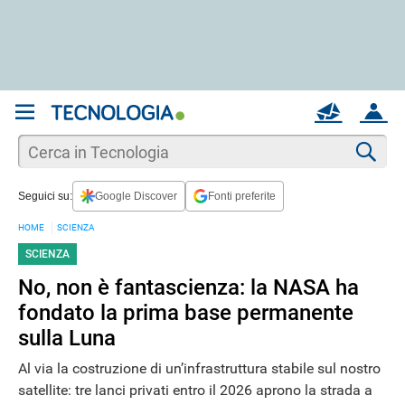
REGISTRATI
MAIL
ACCOUNT
Apri una nuova
MAIL
Cer
Seguici su:
Google Discover
Fonti preferite
AIUTO
HOME
SCIENZA
SCIENZA
No, non è fantascienza: la NASA ha
fondato la prima base permanente
sulla Luna
Al via la costruzione di un’infrastruttura stabile sul nostro
satellite: tre lanci privati entro il 2026 aprono la strada a