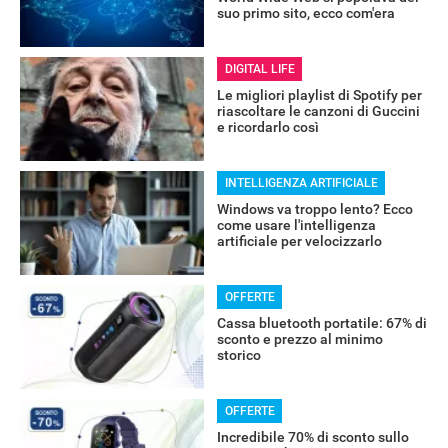
suo primo sito, ecco com'era
DIGITAL LIFE
Le migliori playlist di Spotify per
riascoltare le canzoni di Guccini
e ricordarlo così
INTELLIGENZA ARTIFICIALE
Windows va troppo lento? Ecco
come usare l'intelligenza
artificiale per velocizzarlo
OFFERTE
Cassa bluetooth portatile: 67% di
sconto e prezzo al minimo
storico
OFFERTE
Incredibile 70% di sconto sullo