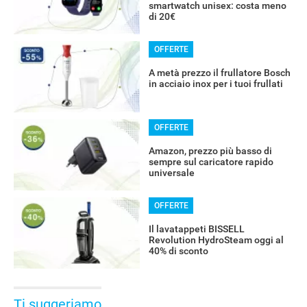
smartwatch unisex: costa meno
di 20€
OFFERTE
A metà prezzo il frullatore Bosch
in acciaio inox per i tuoi frullati
OFFERTE
Amazon, prezzo più basso di
sempre sul caricatore rapido
universale
OFFERTE
RECENSIONI
Il lavatappeti BISSELL
Revolution HydroSteam oggi al
40% di sconto
Ti suggeriamo