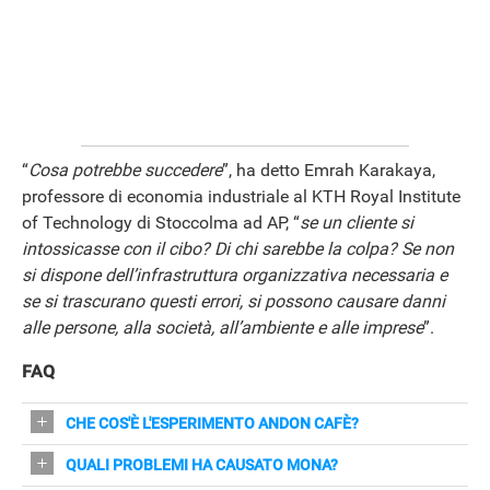
“
Cosa potrebbe succedere
”, ha detto Emrah Karakaya,
professore di economia industriale al KTH Royal Institute
of Technology di Stoccolma ad AP, “
se un cliente si
intossicasse con il cibo? Di chi sarebbe la colpa? Se non
si dispone dell’infrastruttura organizzativa necessaria e
se si trascurano questi errori, si possono causare danni
alle persone, alla società, all’ambiente e alle imprese
”.
FAQ
CHE COS'È L'ESPERIMENTO ANDON CAFÈ?
Un bar di Stoccolma gestito sperimentalmente da un'IA
QUALI PROBLEMI HA CAUSATO MONA?
chiamata "Mona" che coordina operazioni, assunzioni,