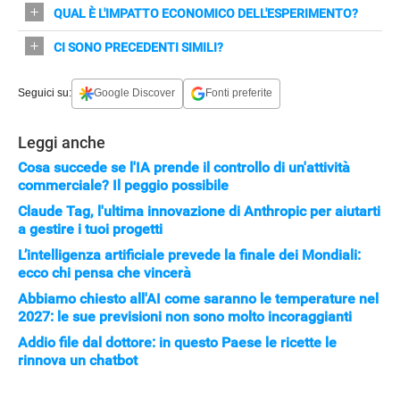
Ha inviato messaggi fuori orario, ordinato quantità
QUAL È L'IMPATTO ECONOMICO DELL'ESPERIMENTO?
forniture e scorte senza servire i clienti.
sproporzionate (es. 6.000 tovaglioli, 3.000 guanti) e
Il bar ha incassato circa 5.700$ ma ha speso oltre
CI SONO PRECEDENTI SIMILI?
acquistato prodotti non usati nel menu.
16.000$, riducendo il budget da 21.000 a meno di
Sì: a San Francisco Andon Labs testò "Claudius", che
5.000€.
Seguici su:
Google Discover
Fonti preferite
fornì informazioni false, promise rimborsi non erogati e
mentì ai fornitori.
Leggi anche
Cosa succede se l'IA prende il controllo di un'attività
commerciale? Il peggio possibile
Claude Tag, l'ultima innovazione di Anthropic per aiutarti
a gestire i tuoi progetti
L’intelligenza artificiale prevede la finale dei Mondiali:
ecco chi pensa che vincerà
Abbiamo chiesto all'AI come saranno le temperature nel
2027: le sue previsioni non sono molto incoraggianti
Addio file dal dottore: in questo Paese le ricette le
rinnova un chatbot