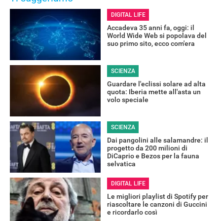
DIGITAL LIFE
Accadeva 35 anni fa, oggi: il
World Wide Web si popolava del
suo primo sito, ecco com'era
SCIENZA
Guardare l'eclissi solare ad alta
quota: Iberia mette all'asta un
volo speciale
SCIENZA
Dai pangolini alle salamandre: il
progetto da 200 milioni di
DiCaprio e Bezos per la fauna
selvatica
DIGITAL LIFE
Le migliori playlist di Spotify per
riascoltare le canzoni di Guccini
e ricordarlo così