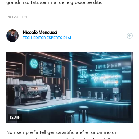
grandi risultati, semmai delle grosse perdite.
19/05/26 11:30
Niccolò Mencucci
TECH EDITOR ESPERTO DI AI
E-
Classe 1994, ha collaborato e collabora tuttora con
MAIL
testate e siti di informazione, con focus sulle principali
LINKEDIN
novità dell'IA.
123RF
Non sempre “intelligenza artificiale” è sinonimo di