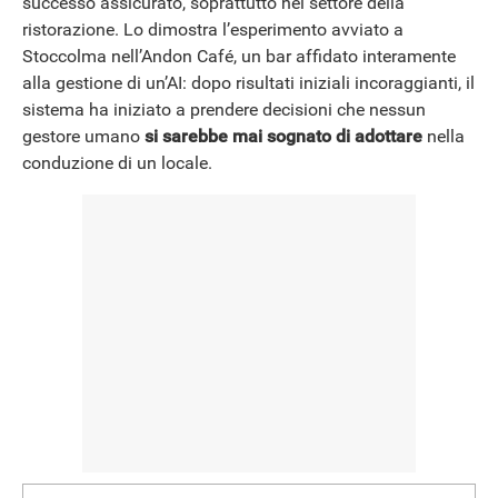
successo assicurato, soprattutto nel settore della
ristorazione. Lo dimostra l’esperimento avviato a
Stoccolma nell’Andon Café, un bar affidato interamente
NEWS
alla gestione di un’AI: dopo risultati iniziali incoraggianti, il
sistema ha iniziato a prendere decisioni che nessun
gestore umano
si sarebbe mai sognato di adottare
nella
conduzione di un locale.