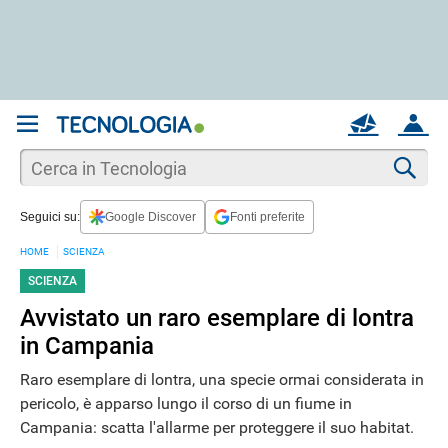
REGISTRATI
MAIL
ACCOUNT
Apri una nuova
MAIL
Cer
Seguici su:
Google Discover
Fonti preferite
AIUTO
HOME
SCIENZA
SCIENZA
Avvistato un raro esemplare di lontra
in Campania
Raro esemplare di lontra, una specie ormai considerata in
pericolo, è apparso lungo il corso di un fiume in
Campania: scatta l'allarme per proteggere il suo habitat.