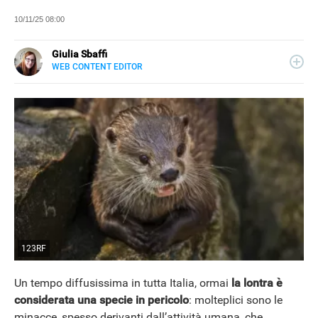
10/11/25 08:00
Giulia Sbaffi
WEB CONTENT EDITOR
E-
Appassionata di belle storie e di viaggi, scrivo da quando
MAIL
ne ho memoria. Curiosa per natura, mi piace tenermi
LINKEDIN
informata su ciò che accade intorno a me, dedicando
tanto tempo alla lettura (meglio se su carta).
NEWS
123RF
Un tempo diffusissima in tutta Italia, ormai
la lontra è
considerata una specie in pericolo
: molteplici sono le
minacce, spesso derivanti dall’attività umana, che