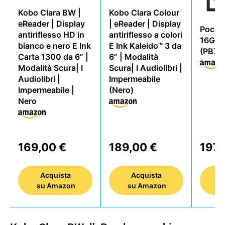
Kobo Clara BW |
Kobo Clara Colour
eReader | Display
| eReader | Display
Pocke
antiriflesso HD in
antiriflesso a colori
16GB Z
bianco e nero E Ink
E Ink Kaleido™ 3 da
(PB70
Carta 1300 da 6” |
6” | Modalità
Modalità Scura| I
Scura| I Audiolibri |
Audiolibri |
Impermeabile
Impermeabile |
(Nero)
Nero
169,00 €
189,00 €
197,
Acquista
Acquista
su Amazon
su Amazon
s