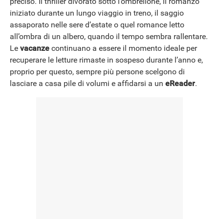
preciso. Il thriller divorato sotto l’ombrellone, il romanzo
iniziato durante un lungo viaggio in treno, il saggio
assaporato nelle sere d’estate o quel romance letto
NEWS
all’ombra di un albero, quando il tempo sembra rallentare.
Le
vacanze
continuano a essere il momento ideale per
recuperare le letture rimaste in sospeso durante l’anno e,
proprio per questo, sempre più persone scelgono di
lasciare a casa pile di volumi e affidarsi a un
eReader
.