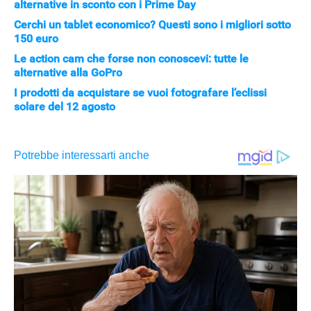
alternative in sconto con i Prime Day
Cerchi un tablet economico? Questi sono i migliori sotto
150 euro
Le action cam che forse non conoscevi: tutte le
alternative alla GoPro
I prodotti da acquistare se vuoi fotografare l’eclissi
solare del 12 agosto
Libero Tecnologia è un prodotto Italiaonline