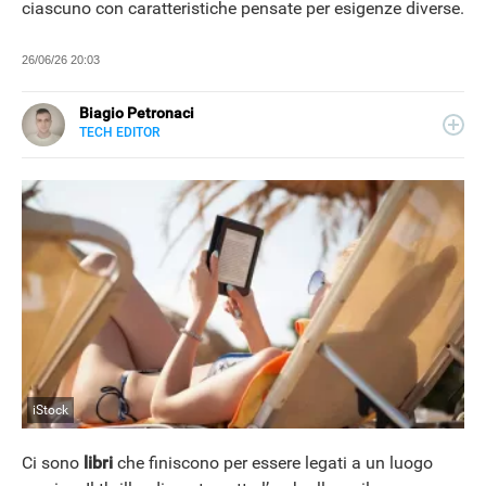
ciascuno con caratteristiche pensate per esigenze diverse.
26/06/26 20:03
Biagio Petronaci
TECH EDITOR
E-
Scrive di tecnologia e innovazione digitale analizzando
MAIL
trend e impatti socio-culturali.
LINKEDIN
iStock
Ci sono
libri
che finiscono per essere legati a un luogo