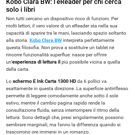
Kobo Clara BW: l’eReader per chi cerca
solo i libri
Non tutti cercano un dispositivo ricco di funzioni. Per
APPLE
molti lettori, il vero valore di un eReader sta nella sua
capacità di sparire tra le mani, lasciando spazio soltanto
alla storia.
Kobo Clara BW
interpreta perfettamente
questa filosofia. Non prova a sostituire un tablet né
rincorre funzionalità superflue: nasce per offrire
un’
esperienza di lettura il
più possibile vicina a quella
della carta.
Lo
schermo E Ink Carta 1300 HD
da 6 pollici va
esattamente in questa direzione. La superficie antiriflesso
permette di leggere comodamente anche sotto il sole
estivo, mentre il cambio pagina rapido rende la
consultazione fluida, senza interrompere il ritmo della
lettura. Sono dettagli che, presi singolarmente, possono
sembrare marginali, ma fanno la differenza quando si
trascorrono ore immersi in un romanzo.