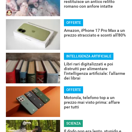
restituisce un antico relitto
romano con anfore intatte
OFFERTE
Amazon, iPhone 17 Pro Max a un
prezzo stracciato e sconti all'80%
INTELLIGENZA ARTIFICIALE
Libri rari digitalizzati e poi
distrutti per alimentare
l'intelligenza artificiale: l'allarme
dei librai
OFFERTE
Motorola, telefono top a un
prezzo mai visto prima: affare
per tutti
SCIENZA
Il dodo non era lento, stupido e