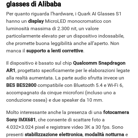
glasses di Alibaba
Per quanto riguarda l’hardware, i Quark AI Glasses S1
hanno un
display
MicroLED monocromatico con
luminosità massima di 2.300 nit, un valore
particolarmente elevato per un dispositivo indossabile,
che promette buona leggibilità anche all’aperto. Non
manca il
supporto a lenti correttive
.
Il dispositivo è basato sul chip
Qualcomm Snapdragon
AR1
, progettato specificamente per le elaborazioni legate
alla realtà aumentata. La parte audio sfrutta invece un
BES BES2800
compatibile con Bluetooth 5.4 e Wi-Fi 6,
accompagnato da cinque microfoni (incluso uno a
conduzione ossea) e due speaker da 10 mm.
Molto interessante anche la presenza di una
fotocamera
Sony IMX681
, che consente di scattare foto a
4.032×3.024 pixel e registrare video 3K a 30 fps. Sono
presenti
stabilizzazione elettronica
,
modalità
notturna
e