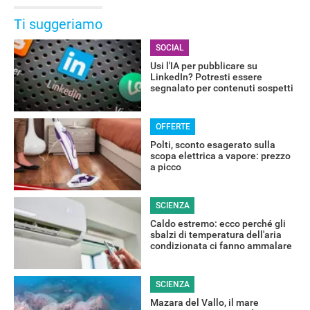
Ti suggeriamo
SOCIAL
Usi l'IA per pubblicare su
LinkedIn? Potresti essere
segnalato per contenuti sospetti
OFFERTE
Polti, sconto esagerato sulla
scopa elettrica a vapore: prezzo
a picco
SCIENZA
RECENSIONI
Caldo estremo: ecco perché gli
sbalzi di temperatura dell'aria
condizionata ci fanno ammalare
SCIENZA
Mazara del Vallo, il mare