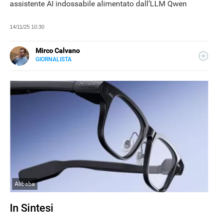
assistente AI indossabile alimentato dall’LLM Qwen
14/11/25 10:30
Mirco Calvano
GIORNALISTA
LINKEDIN
Attivo nel mondo dell’editoria sin dal 2011, giornalista dal
2019, ha lavorato per il web e per la carta stampata
occupandosi di musica, cultura, lifestyle e tecnologia.
Alibaba
In Sintesi