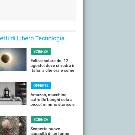
 letti di Libero Tecnologia
SCIENZA
Eclissi solare del 12
agosto: dove si vedrà in
Italia, a che ora e come
guardarla senza rischi
OFFERTE
Amazon, macchina
caffè De'Longhi cola a
picco: minimo storico e
sconti all'80%
SCIENZA
Scoperte nuove
capacità di un fungo