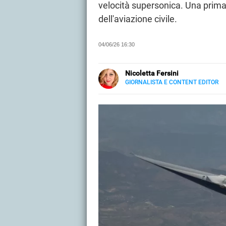
velocità supersonica. Una prima
dell'aviazione civile.
04/06/26 16:30
Nicoletta Fersini
GIORNALISTA E CONTENT EDITOR
LINKEDIN
Metà Palermo, metà Salento. Ingua
quella creativa di content editor
tempo libero si dedica alle dinam