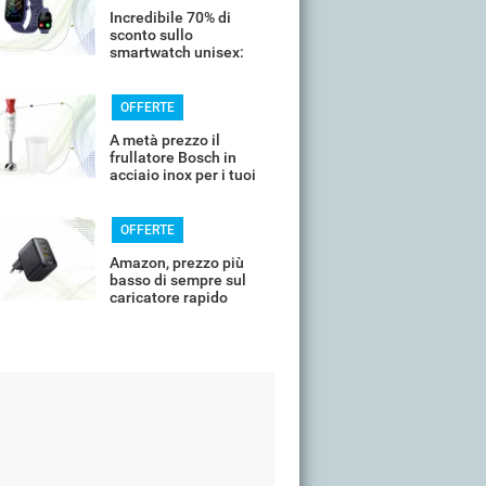
Incredibile 70% di
sconto sullo
smartwatch unisex:
costa meno di 20€
OFFERTE
A metà prezzo il
frullatore Bosch in
acciaio inox per i tuoi
frullati
OFFERTE
Amazon, prezzo più
basso di sempre sul
caricatore rapido
universale