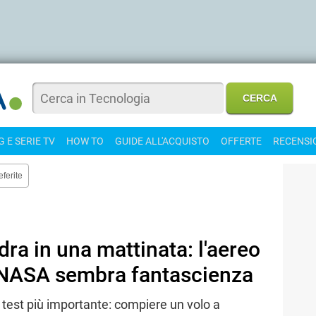
 E SERIE TV
HOW TO
GUIDE ALL'ACQUISTO
OFFERTE
RECENSI
eferite
ra in una mattinata: l'aereo
 NASA sembra fantascienza
l test più importante: compiere un volo a