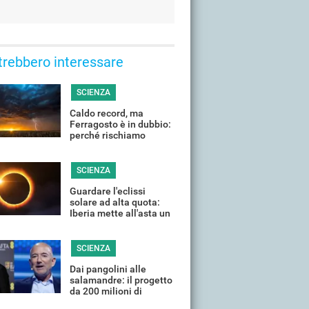
trebbero interessare
SCIENZA
Caldo record, ma
Ferragosto è in dubbio:
perché rischiamo
temporali violenti in
(quasi) tutta Italia
SCIENZA
Guardare l'eclissi
solare ad alta quota:
Iberia mette all'asta un
volo speciale
SCIENZA
Dai pangolini alle
salamandre: il progetto
da 200 milioni di
DiCaprio e Bezos per la