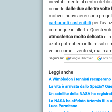
inevitabilmente al centro del di
richiede
dalle due alle tre volte
motivo i nuovi aerei sono proge
carburanti sostenibili
per l’avia
comunque in allerta. Questi vol
atmosferica molto delicata
e in
azoto potrebbero influire sul cli
veloci come il vento sì, ma in a
Seguici su:
Google Discover
Fonti pr
Leggi anche
A Wimbledon i tennisti recuperano 
La vita è arrivata dallo Spazio? Qu
Un satellite della NASA ha registr
La NASA ha affidato Artemis III a un
Luca Parmitano