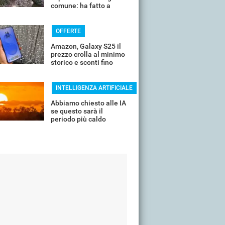
comune: ha fatto a
pezzi una plastica
quasi indistruttibile
OFFERTE
Amazon, Galaxy S25 il
prezzo crolla al minimo
storico e sconti fino
all'85%
INTELLIGENZA ARTIFICIALE
Abbiamo chiesto alle IA
se questo sarà il
periodo più caldo
dell'anno o non siamo
ancora salvi