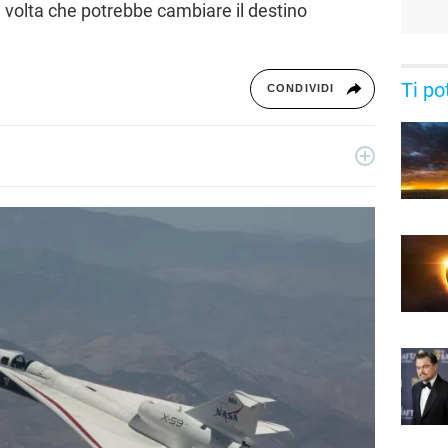
 volta che potrebbe cambiare il destino
Ti po
CONDIVIDI
ribile curiosa con due anime: quella critica di giornalista e
. Per Libero Tecnologia scrive di scienza e nuove scoperte, nel
iche di Google.