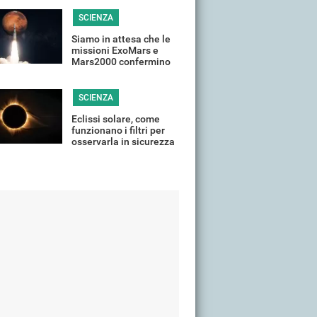
fauna selvatica
SCIENZA
Siamo in attesa che le
missioni ExoMars e
Mars2000 confermino
la presenza di vita su
Marte
SCIENZA
Eclissi solare, come
funzionano i filtri per
osservarla in sicurezza
(e perché non possiamo
non usarli)