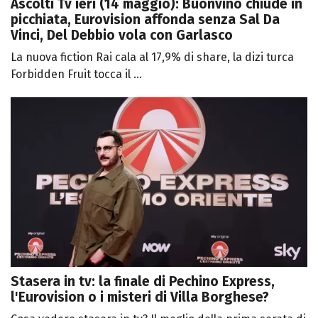
Ascolti Tv ieri (14 maggio): Buonvino chiude in
picchiata, Eurovision affonda senza Sal Da
Vinci, Del Debbio vola con Garlasco
La nuova fiction Rai cala al 17,9% di share, la dizi turca
Forbidden Fruit tocca il ...
Stasera in tv: la finale di Pechino Express,
l'Eurovision o i misteri di Villa Borghese?