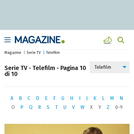
Magazine
Serie TV
Telefilm
Serie TV - Telefilm - Pagina 10
Telefilm
di 10
A
B
C
D
E
F
G
H
I
J
K
L
M
N
O
P
Q
R
S
T
U
V
W
X
Y
Z
0-9