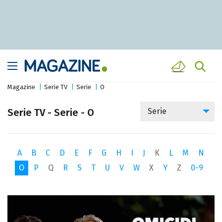
Magazine
Serie TV
Serie
O
Serie TV - Serie - O
Serie
A
B
C
D
E
F
G
H
I
J
K
L
M
N
O
P
Q
R
S
T
U
V
W
X
Y
Z
0-9