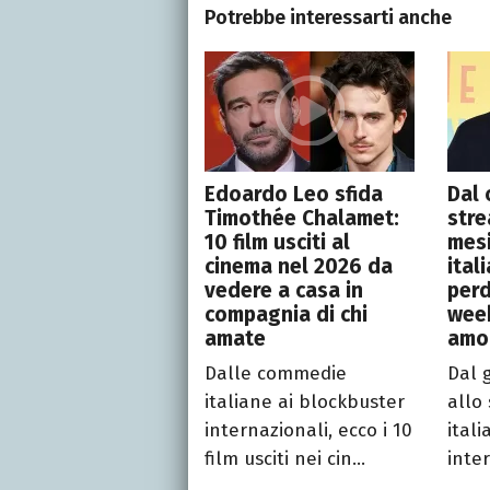
Potrebbe interessarti anche
Edoardo Leo sfida
Dal 
Timothée Chalamet:
stre
10 film usciti al
mesi
cinema nel 2026 da
ital
vedere a casa in
perd
compagnia di chi
week
amate
amo
Dalle commedie
Dal 
italiane ai blockbuster
allo 
internazionali, ecco i 10
itali
film usciti nei cin...
inter