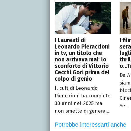
I Laureati di
I fi
Leonardo Pieraccioni
sera
in tv, un titolo che
lugl
non arrivava mai: lo
thri
sconforto di Vittorio
o...
Cecchi Gori prima del
Da A
colpo di genio
siamo
Il cult di Leonardo
bloc
Pieraccioni ha compiuto
Cine
30 anni nel 2025 ma
Se...
non smette di genera...