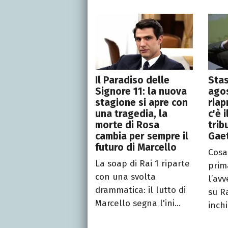
Il Paradiso delle
Stas
Signore 11: la nuova
agos
stagione si apre con
riap
una tragedia, la
c'è 
morte di Rosa
trib
cambia per sempre il
Gae
futuro di Marcello
Cosa
La soap di Rai 1 riparte
prim
con una svolta
l’av
drammatica: il lutto di
su Ra
Marcello segna l'ini...
inchi