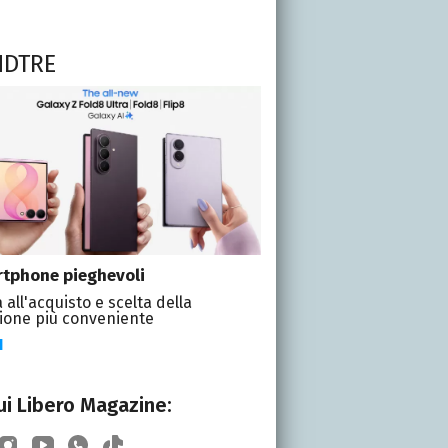
NDTRE
tphone pieghevoli
 all'acquisto e scelta della
ione più conveniente
I
i Libero Magazine: