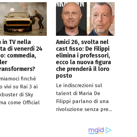
lm in TV nella
Amici 26, svolta nel
ta di venerdì 24
cast fisso: De Filippi
io: commedia,
elimina i professori,
ller
ecco la nuova figura
Transformers?
che prenderà il loro
posto
miamoci finché
Le indiscrezioni sul
 vivi su Rai 3 ai
talent di Maria De
kbuster di Sky
Filippi parlano di una
ma come Official
rivoluzione senza pre...