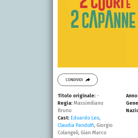
CONDIVIDI
Titolo originale:
-
Anno
Regia:
Massimiliano
Gene
Bruno
Nazi
Cast:
Edoardo Leo
,
Claudia Pandolfi
, Giorgio
Colangeli, Gian Marco