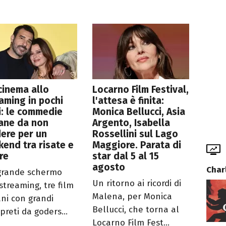
cinema allo
Locarno Film Festival,
aming in pochi
l'attesa è finita:
: le commedie
Monica Bellucci, Asia
iane da non
Argento, Isabella
ere per un
Rossellini sul Lago
end tra risate e
Maggiore. Parata di
re
star dal 5 al 15
agosto
Charl
grande schermo
Un ritorno ai ricordi di
streaming, tre film
Malena, per Monica
ani con grandi
Bellucci, che torna al
preti da goders...
Locarno Film Fest...