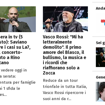
Anda
era in tv (5
Vasco Rossi: "Mi ha
to): Saviano
letteralmente
Sei 
re i casi su La7,
demolito". Il primo
il concerto-
amore del Blasco, il
uto a Rino
bullismo, la musica e
tano
i ricordi che
riaffiorano solo a
 vedere oggi in
Zocca
a serata:
Gene
Reduce da un tour
ventura per famiglie
trionfale in tutta Italia,
i 1 sfida le
Vasco Rossi ripercorre i
es...
suoi anni da r...