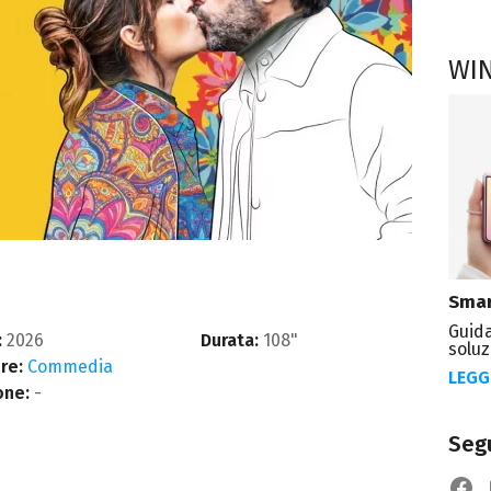
WI
Smar
Guida
:
2026
Durata:
108"
soluz
re:
Commedia
LEGG
one:
-
Segu