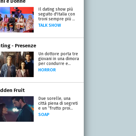
ni e Donne
Il dating show più
seguito d'Italia con
troni sempre più ...
TALK SHOW
ting - Presenze
Un dottore porta tre
giovani in una dimora
per condurre e...
HORROR
idden Fruit
Due sorelle, una
città piena di segreti
e un “frutto proi...
SOAP