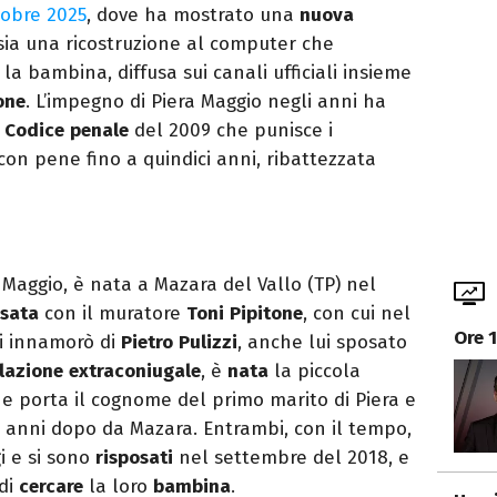
tobre 2025
, dove ha mostrato una
nuova
ssia una ricostruzione al computer che
 bambina, diffusa sui canali ufficiali insieme
one
. L’impegno di Piera Maggio negli anni ha
l
Codice
penale
del 2009 che punisce i
con pene fino a quindici anni, ribattezzata
a Maggio, è nata a Mazara del Vallo (TP) nel
sata
con il muratore
Toni
Pipitone
, con cui nel
Ore 
si innamorò di
Pietro
Pulizzi
, anche lui sposato
elazione
extraconiugale
, è
nata
la piccola
che porta il cognome del primo marito di Piera e
 anni dopo da Mazara. Entrambi, con il tempo,
gi e si sono
risposati
nel settembre del 2018, e
di
cercare
la loro
bambina
.