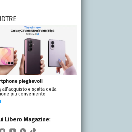
NDTRE
tphone pieghevoli
 all'acquisto e scelta della
ione più conveniente
I
i Libero Magazine: