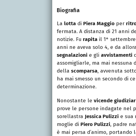
Biografia
La
lotta
di
Piera
Maggio
per
ritr
fermata. A distanza di 21 anni d
notizie. Fu
rapita
il 1° settembr
anni ne aveva solo 4, e da allora 
segnalazioni
e gli
avvistamenti
d
assomigliarle, ma mai nessuna di
della
scomparsa
, avvenuta sott
ha mai smesso un secondo di cerc
determinazione.
Nonostante le
vicende giudiziar
prove le persone indagate nel po
sorellastra
Jessica Pulizzi
e sua
moglie di
Piero
Pulizzi
, padre na
è mai persa d’animo, portando la