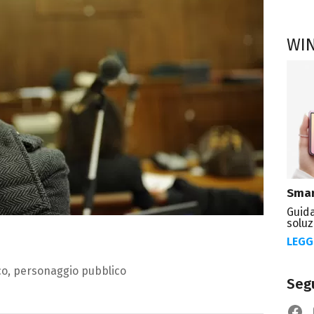
WI
Smar
Guida
soluz
LEGG
o, personaggio pubblico
Segu