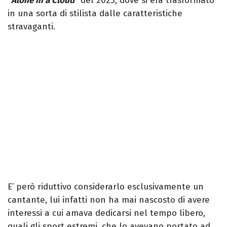
"
Alone in a Cloud
" del 2023, dove si era trasformato
in una sorta di stilista dalle caratteristiche
stravaganti.
E’ però riduttivo considerarlo esclusivamente un
cantante, lui infatti non ha mai nascosto di avere
interessi a cui amava dedicarsi nel tempo libero,
quali gli sport estremi, che lo avevano portato ad