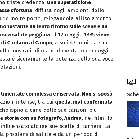
una triste credenza:
una superstizione
asse sfortuna
, diffusa negli ambienti dello
iude molte porte, relegandola all’isolamento
nonostante un lento ritorno sulle scene e un
a sua salute peggiora
. Il 12 maggio 1995
viene
a di Cardano al Campo
, a soli 47 anni. La sua
lla musica italiana e alimenta ancora oggi
 resta è sicuramente la potenza della sua voce
etazioni.
ntimentale complessa e riservata. Non si sposò
Sche
azioni intense, tra cui
quella, mai confermata
 che ispirò alcune delle sue canzoni più
a storia con un fotografo,
Andrea
,
nel film "Io
 influenzato alcune sue scelte di carriera.
La
a problemi di salute e da un periodo di