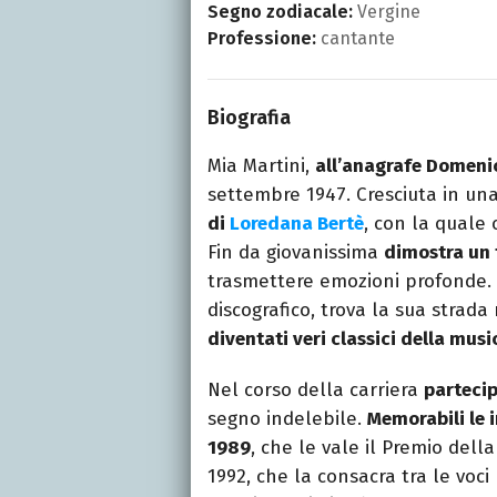
Segno zodiacale:
Vergine
Professione:
cantante
Biografia
Mia Martini,
all’anagrafe Domeni
settembre 1947. Cresciuta in un
di
Loredana Bertè
, con la quale c
Fin da giovanissima
dimostra un 
trasmettere emozioni profonde. Do
discografico, trova la sua strad
diventati veri classici della mu
Nel corso della carriera
partecip
segno indelebile.
Memorabili le i
1989
, che le vale il Premio dell
1992, che la consacra tra le voc