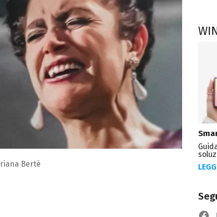
WI
Smar
Guida
soluz
riana Bertè
LEGG
Segu