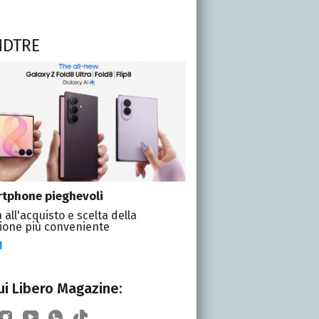
NDTRE
tphone pieghevoli
 all'acquisto e scelta della
ione più conveniente
I
i Libero Magazine: