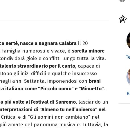
ca Bertè, nasce a Bagnara Calabra
il 20
a famiglia numerosa e vivace, è
sorella minore
T
ondividerà gioie e conflitti lungo tutta la vita.
talento straordinario per il canto
, capace di
po gli inizi difficili e qualche insuccesso
a negli anni Settanta, imponendosi con
brani
sica italiana come "Piccolo uomo" e "Minuetto"
.
B
a più volte al Festival di Sanremo
, lasciando un
nterpretazioni di "Almeno tu nell’universo" nel
a Critica, e di "Gli uomini non cambiano" nel
i più amate del panorama musicale. Tuttavia, la