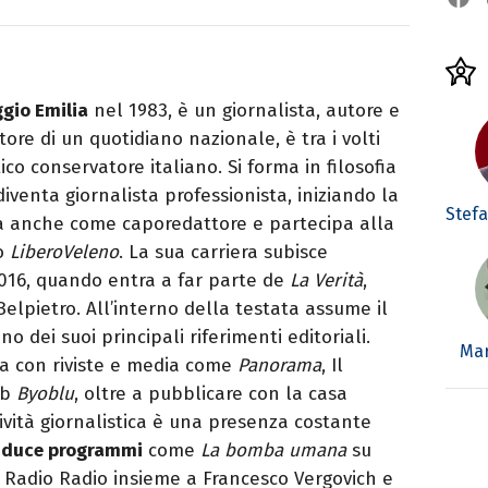
gio Emilia
nel 1983, è un giornalista, autore e
tore di un quotidiano nazionale, è tra i volti
co conservatore italiano. Si forma in filosofia
iventa giornalista professionista, iniziando la
Stefa
ra anche come caporedattore e partecipa alla
co
LiberoVeleno
. La sua carriera subisce
016, quando entra a far parte de
La Verità
,
elpietro. All’interno della testata assume il
no dei suoi principali riferimenti editoriali.
Mar
 con riviste e media come
Panorama
, Il
eb
Byoblu
, oltre a pubblicare con la casa
tività giornalistica è una presenza costante
duce programmi
come
La bomba umana
su
 Radio Radio insieme a Francesco Vergovich e