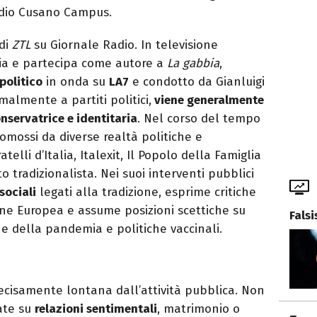
dio Cusano Campus.
 di
ZTL
su Giornale Radio. In televisione
a e partecipa come autore a
La gabbia
,
politico
in onda su
LA7
e condotto da Gianluigi
almente a partiti politici,
viene generalmente
onservatrice e identitaria
. Nel corso del tempo
romossi da diverse realtà politiche e
telli d’Italia, Italexit, Il Popolo della Famiglia
 tradizionalista. Nei suoi interventi pubblici
 sociali
legati alla tradizione, esprime critiche
one Europea e assume posizioni scettiche su
Fals
e della pandemia e politiche vaccinali.
cisamente lontana dall’attività pubblica. Non
ate su
relazioni sentimentali
, matrimonio o