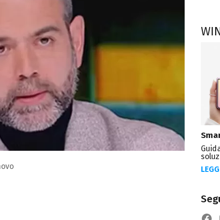
WI
Smar
Guida
soluz
novo
LEGG
Segu