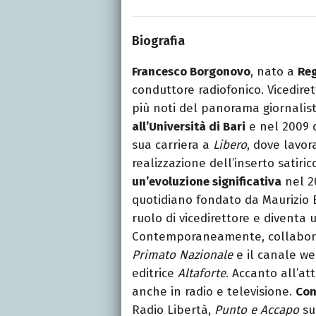
Biografia
Francesco Borgonovo
, nato a
Reg
conduttore radiofonico. Vicediret
più noti del panorama giornalisti
all’Università di Bari
e nel 2009 d
sua carriera a
Libero
, dove lavo
realizzazione dell’inserto satiri
un’evoluzione significativa
nel 2
quotidiano fondato da Maurizio B
ruolo di vicedirettore e diventa u
Contemporaneamente, collabora
Primato Nazionale
e il canale w
editrice
Altaforte
. Accanto all’at
anche in radio e televisione.
Con
Radio Libertà,
Punto e Accapo
su