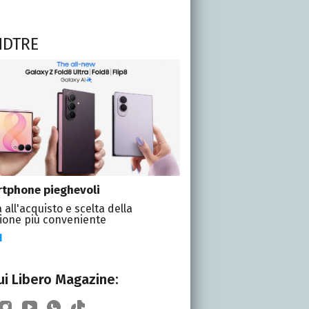
NDTRE
tphone pieghevoli
 all'acquisto e scelta della
ione più conveniente
I
i Libero Magazine: