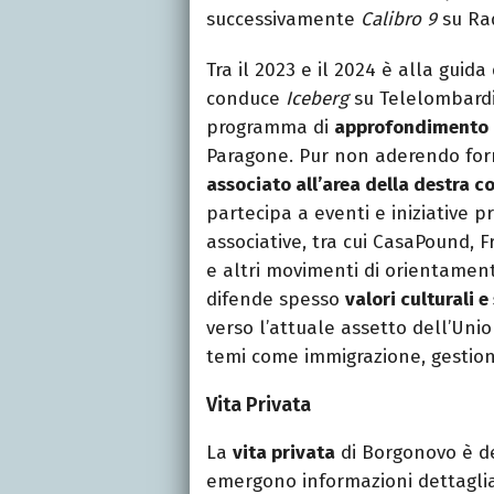
successivamente
Calibro 9
su Ra
Tra il 2023 e il 2024 è alla guida
conduce
Iceberg
su Telelombardi
programma di
approfondimento 
Paragone. Pur non aderendo form
associato all’area della destra c
partecipa a eventi e iniziative p
associative, tra cui CasaPound, Fra
e altri movimenti di orientamento
difende spesso
valori culturali e
verso l’attuale assetto dell’Uni
temi come immigrazione, gestion
Vita Privata
La
vita privata
di Borgonovo è de
emergono informazioni dettagli