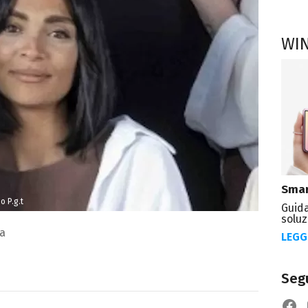
WI
Smar
o P.g.t
Guida
soluz
a
LEGG
Segu