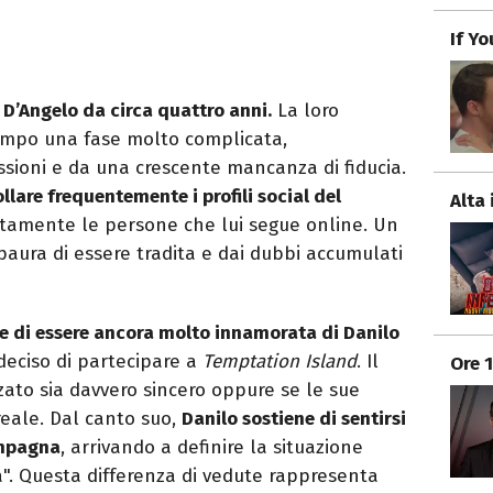
If Y
 D’Angelo da circa quattro anni.
La loro
tempo una fase molto complicata,
ssioni e da una crescente mancanza di fiducia.
lare frequentemente i profili social del
Alta 
tamente le persone che lui segue online. Un
aura di essere tradita e dai dubbi accumulati
te di essere ancora molto innamorata di Danilo
deciso di partecipare a
Temptation Island
. Il
Ore 
nzato sia davvero sincero oppure se le sue
ale. Dal canto suo,
Danilo sostiene di sentirsi
ompagna
, arrivando a definire la situazione
". Questa differenza di vedute rappresenta