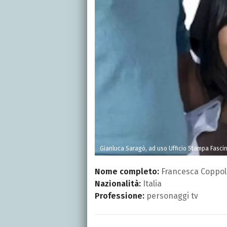
Gianluca Saragò, ad uso Ufficio Stampa Fascin
Nome completo:
Francesca Coppol
Nazionalità:
Italia
Professione:
personaggi tv