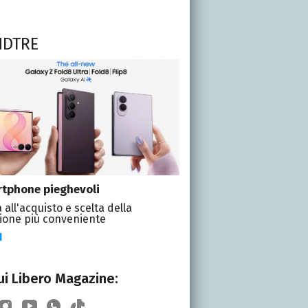
NDTRE
tphone pieghevoli
 all'acquisto e scelta della
ione più conveniente
I
i Libero Magazine: