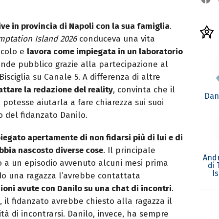
ve in provincia di Napoli con la sua famiglia
.
mptation Island 2026
conduceva una vita
acolo e
lavora come impiegata in un laboratorio
ande pubblico grazie alla partecipazione al
sciglia su Canale 5. A differenza di altre
attare la redazione del reality
, convinta che il
Dan
o potesse aiutarla a fare chiarezza sui suoi
 del fidanzato Danilo.
iegato apertamente di non fidarsi più di lui e di
 abbia nascosto diverse cose
. Il principale
Andr
to a un episodio avvenuto alcuni mesi prima
di
I
do una ragazza l’avrebbe contattata
oni avute con Danilo su una chat di incontri
.
 il fidanzato avrebbe chiesto alla ragazza il
tà di incontrarsi. Danilo, invece, ha sempre