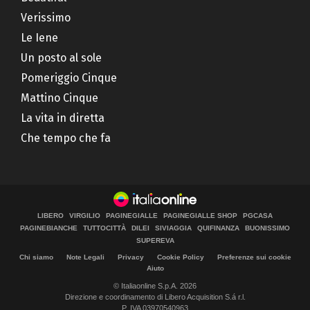
Verissimo
Le Iene
Un posto al sole
Pomeriggio Cinque
Mattino Cinque
La vita in diretta
Che tempo che fa
LIBERO
VIRGILIO
PAGINEGIALLE
PAGINEGIALLE SHOP
PGCASA
PAGINEBIANCHE
TUTTOCITTÀ
DILEI
SIVIAGGIA
QUIFINANZA
BUONISSIMO
SUPEREVA
Chi siamo
Note Legali
Privacy
Cookie Policy
Preferenze sui cookie
Aiuto
© Italiaonline S.p.A. 2026
Direzione e coordinamento di Libero Acquisition S.á r.l.
P. IVA 03970540963