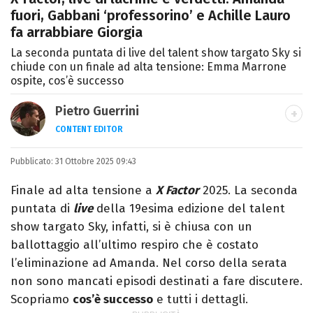
fuori, Gabbani ‘professorino’ e Achille Lauro
fa arrabbiare Giorgia
La seconda puntata di live del talent show targato Sky si
chiude con un finale ad alta tensione: Emma Marrone
ospite, cos’è successo
Pietro Guerrini
CONTENT EDITOR
Laurea in Lettere, smania di viaggi e
Pubblicato:
31 Ottobre 2025 09:43
passione per i cartoni (della pizza e della
Pixar).
Finale ad alta tensione a
X Factor
2025. La seconda
puntata di
live
della 19esima edizione del talent
show targato Sky, infatti, si è chiusa con un
ballottaggio all’ultimo respiro che è costato
l’eliminazione ad Amanda. Nel corso della serata
non sono mancati episodi destinati a fare discutere.
Scopriamo
cos’è successo
e tutti i dettagli.