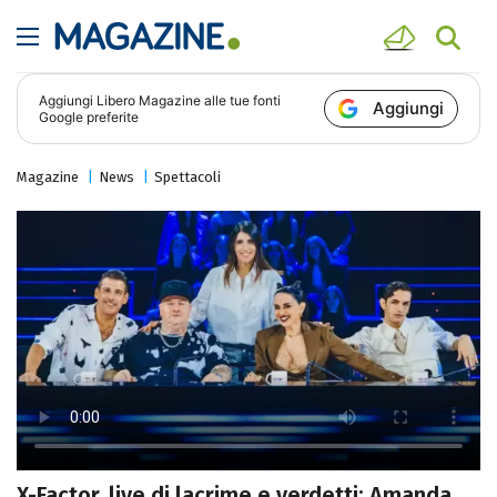
Aggiungi
Libero Magazine
alle tue fonti
Aggiungi
Google preferite
Magazine
News
Spettacoli
X-Factor, live di lacrime e verdetti: Amanda