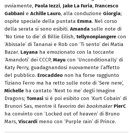
ovviamente,
Paola Iezzi
,
Jake La Furia
,
Francesco
Gabbani
e
Achille Lauro
, alla conduzione
Giorgia
;
ospite speciale della puntata
Emma
. Nel corso
della serata si sono esibiti.
Amanda
sulle note di
‘No time to die’ di Billie Eilish,
tellynonpiangere
con
‘Abissale’ di Tananai e Rob con ‘Ti sento’ dei Matia
Bazar.
Layana
ha emozionato con la toccante
‘Amandoti’ dei CCCP,
Mayu
con ‘Unconditionally’ di
Katy Perry, guadagnandosi nuovamente l’affetto
del pubblico.
Erocaddeo
non ha forse raggiunto
Tiziano Ferro ma ha retto sulle note di ‘Sere nere’,
Michelle
ha cantato ‘Next to me’ degli Imagine
Dragons;
Tomasi
si è poi esibito con ‘Kurt Cobain’ di
Brunori Sas, mentre il favoriro dei
bookmaker
PierC
ha convinto con ‘Locked out of heaven’ di Bruno
Mars,
Viscardi
meno con ‘Purple rain’ di Prince.